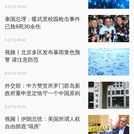
8月7日 10:00
泰国总理：暖武里校园枪击事件
已致8死30余伤
8月7日 09:32
视频丨北京多区发布暴雨黄色预
警 请注意防范
8月7日 10:02
外交部：中方赞赏所罗门群岛新
政府重申坚定恪守一个中国原则
8月7日 09:35
视频丨伊朗总统：美国所谓人权
自由彻底“塌房”