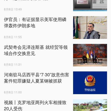
8月8日 13:49
伊官员：有证据显示美军使用磷
弹轰炸伊朗多地
8月8日 11:55
武契奇会见泽连斯基 就经贸等领
域合作交换意见
8月8日 11:31
河南驻马店西平县“7·30”故意伤害
案件犯罪嫌疑人夏某钢被抓获
8月8日 11:00
视频丨克罗地亚两列火车相撞致
20人受伤