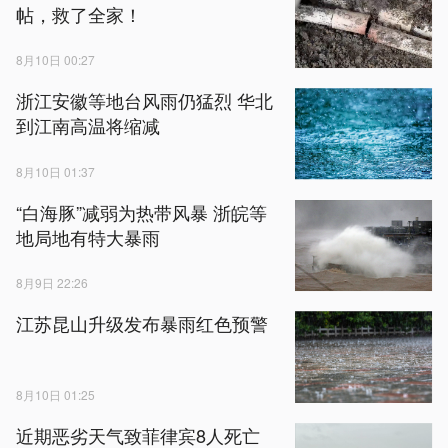
帖，救了全家！
8月10日 00:27
浙江安徽等地台风雨仍猛烈 华北
到江南高温将缩减
8月10日 01:37
“白海豚”减弱为热带风暴 浙皖等
地局地有特大暴雨
8月9日 22:26
江苏昆山升级发布暴雨红色预警
8月10日 01:25
近期恶劣天气致菲律宾8人死亡