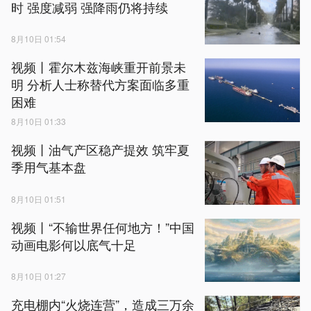
时 强度减弱 强降雨仍将持续
8月10日 01:54
视频丨霍尔木兹海峡重开前景未
明 分析人士称替代方案面临多重
困难
8月10日 01:33
视频丨油气产区稳产提效 筑牢夏
季用气基本盘
8月10日 01:51
视频丨“不输世界任何地方！”中国
动画电影何以底气十足
8月10日 01:27
充电棚内“火烧连营”，造成三万余