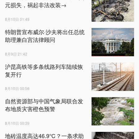
元损失，祸起非法改装→
8月10日 01:49
特朗普宣布威尔·沙夫将出任总统
助理兼白宫法律顾问
8月9日 21:42
沪昆高铁等多条线路列车陆续恢
复开行
8月10日 00:56
自然资源部与中国气象局联合发
布地质灾害橙色预警
8月10日 00:39
地砖温度高达46.9℃？一条求助