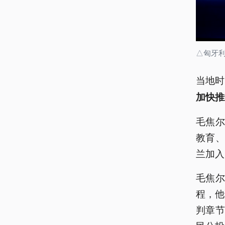
△匈牙
当地时
加快推
毛焦
教育
兰加入
毛焦
程，他
判章