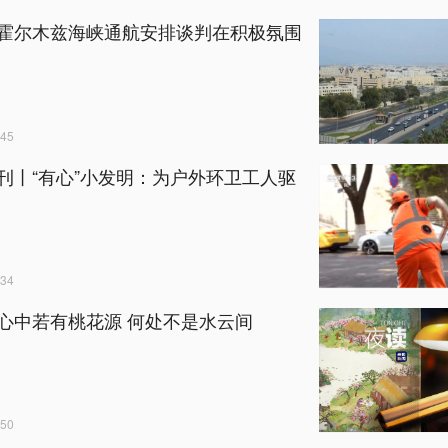
霍尔木兹海峡通航安排谈判在积极氛围
45
刊丨“有心”小发明：为户外环卫工人驱
34
心中若有桃花源 何处不是水云间
50