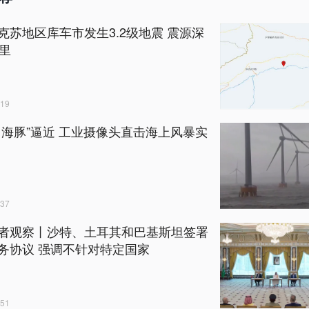
克苏地区库车市发生3.2级地震 震源深
公里
19
白海豚”逼近 工业摄像头直击海上风暴实
37
者观察丨沙特、土耳其和巴基斯坦签署
务协议 强调不针对特定国家
51