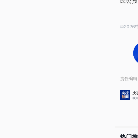
民公投
©20
责任编辑
央
我
热门推