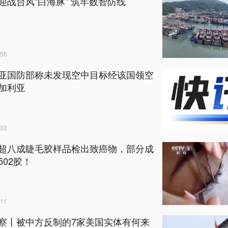
迎战台风“白海豚” 筑牢数智防线
56
亚国防部称未发现空中目标经该国领空
加利亚
32
超八成睫毛胶样品检出致癌物，部分成
502胶！
11
察丨被中方反制的7家美国实体有何来