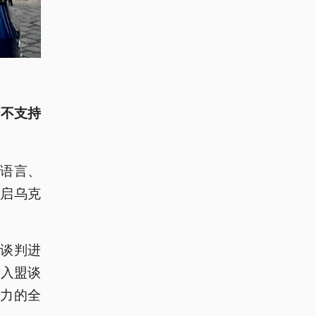
府
不支持
语言、
启乌克
谈判进
个入盟谈
力的全