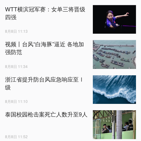
WTT横滨冠军赛：女单三将晋级
四强
8月8日 11:13
视频丨台风“白海豚”逼近 各地加
强防范
8月8日 11:34
浙江省提升防台风应急响应至Ⅰ
级
8月8日 11:10
泰国校园枪击案死亡人数升至9人
8月8日 11:52