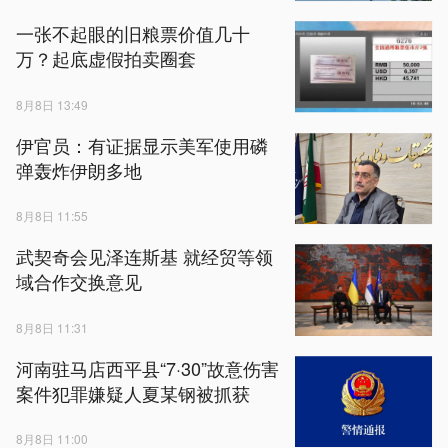
一张不起眼的旧粮票价值几十
万？起底虚假拍卖圈套
8月8日 13:49
伊官员：有证据显示美军使用磷
弹轰炸伊朗多地
8月8日 11:55
武契奇会见泽连斯基 就经贸等领
域合作交换意见
8月8日 11:31
河南驻马店西平县“7·30”故意伤害
案件犯罪嫌疑人夏某钢被抓获
8月8日 11:00