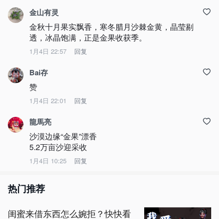
金山有灵
金秋十月果实飘香，寒冬腊月沙棘金黄，晶莹剔
透，冰晶饱满，正是金果收获季。
1月4日 22:57
回复
Bai存
赞
1月4日 22:01
回复
龍馬亮
沙漠边缘“金果”漂香

5.2万亩沙迎采收
1月4日 10:25
回复
热门推荐
闺蜜来借东西怎么婉拒？快快看