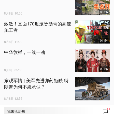
00:26
8月8日 10:56
致敬！直面170度滚烫沥青的高速
施工者
01:54
8月8日 11:09
中华纹样，一线一魂
00:26
8月8日 05:50
东观军情 | 美军先进弹药短缺 特
朗普为何不愿承认？
8月8日 12:56
14
我来说两句