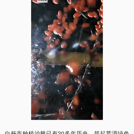
白杨市种植沙棘已有20多年历史，筑起荒漠绿色