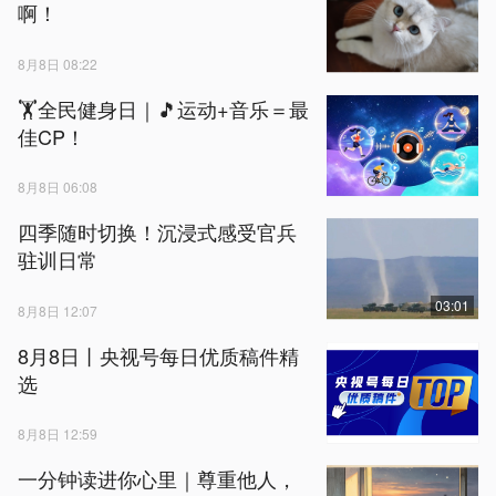
啊！
8月8日 08:22
🏋全民健身日｜🎵运动+音乐＝最
佳CP！
8月8日 06:08
四季随时切换！沉浸式感受官兵
驻训日常
03:01
8月8日 12:07
8月8日丨央视号每日优质稿件精
选
8月8日 12:59
一分钟读进你心里｜尊重他人，