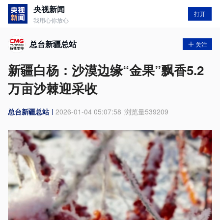
央视新闻
打开
我用心你放心
总台新疆总站
关注
新疆白杨：沙漠边缘“金果”飘香5.2
万亩沙棘迎采收
总台新疆总站
2026-01-04 05:07:58
浏览量
539209