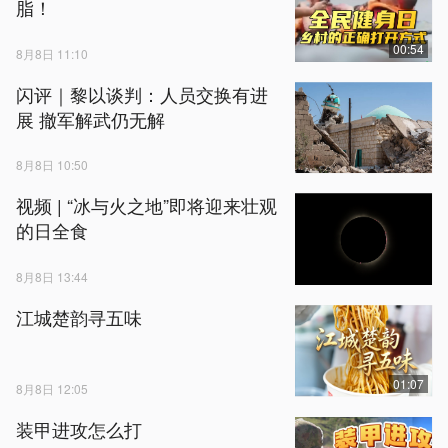
脂！
00:54
8月8日 11:10
闪评｜黎以谈判：人员交换有进
展 撤军解武仍无解
8月8日 10:50
视频 | “冰与火之地”即将迎来壮观
的日全食
8月8日 13:44
江城楚韵寻五味
01:07
8月8日 12:05
装甲进攻怎么打