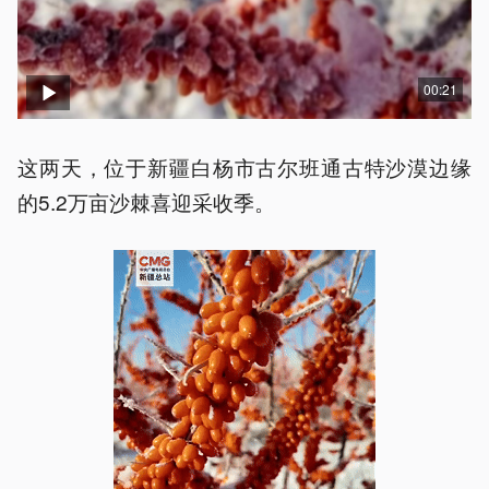
00:21
这两天，位于新疆白杨市古尔班通古特沙漠边缘
的5.2万亩沙棘喜迎采收季。