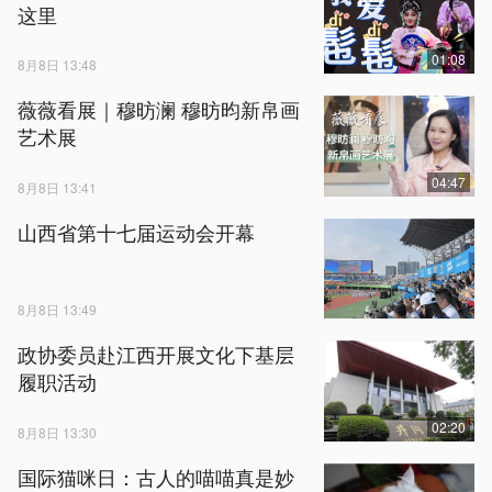
这里
01:08
8月8日 13:48
薇薇看展｜穆昉澜 穆昉昀新帛画
艺术展
04:47
8月8日 13:41
山西省第十七届运动会开幕
8月8日 13:49
政协委员赴江西开展文化下基层
履职活动
02:20
8月8日 13:30
国际猫咪日：古人的喵喵真是妙