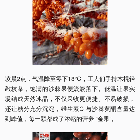
凌晨2点，气温降至零下18℃，工人们手持木棍轻
敲枝条，饱满的沙棘果便簌簌落下。低温让果实
凝结成天然冰晶，不仅采收更便捷、不易破损，
还让糖分充分沉淀，维生素C 与沙棘黄酮含量达
到峰值，每一颗都成了浓缩的营养 “金果”。