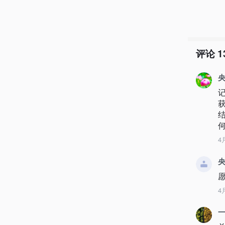
评论
1
央
4
央
4