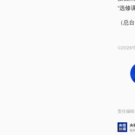
“选修
（总台
©20
责任编辑
央
我