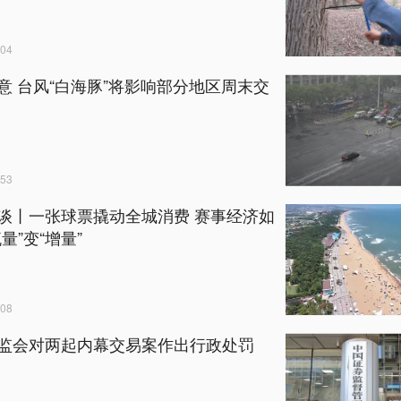
04
意 台风“白海豚”将影响部分地区周末交
53
谈丨一张球票撬动全城消费 赛事经济如
量”变“增量”
08
监会对两起内幕交易案作出行政处罚