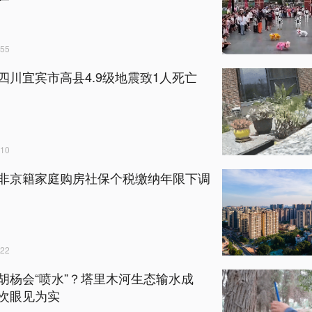
55
四川宜宾市高县4.9级地震致1人死亡
10
非京籍家庭购房社保个税缴纳年限下调
22
胡杨会“喷水”？塔里木河生态输水成
次眼见为实