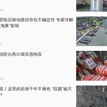
03
登陆后移动路径存在不确定性 专家详解
白海豚”影响
21
动防台风Ⅳ级应急响应
06
底丨这里的岩画千年不褪色 “驻颜”秘方
？