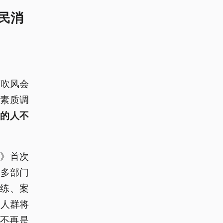
民消
策吹风会
素质调
%的人不
》首次
合多部门
练、案
点人群将
全不再是