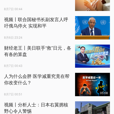
8月7日 00:44
视频丨联合国秘书长副发言人呼
吁俄乌停火 实现和平
8月6日 23:24
财经老王丨美日联手“救”日元，各
有各的算盘
8月7日 00:43
人为什么会胖 医学减重究竟在帮
你改变什么？
05:08
8月7日 00:51
视频丨分析人士：日本右翼拥核
野心令人警惕