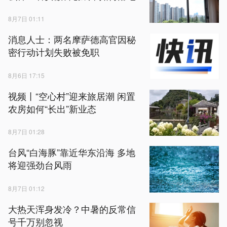
8月7日 01:11
消息人士：两名摩萨德高官因秘
密行动计划失败被免职
8月6日 17:15
视频丨“空心村”迎来旅居潮 闲置
农房如何“长出”新业态
8月7日 01:28
台风“白海豚”靠近华东沿海 多地
将迎强劲台风雨
8月7日 01:12
大热天浑身发冷？中暑的反常信
号千万别忽视