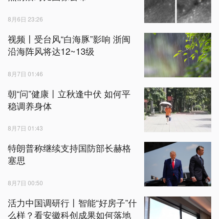
8月6日 23:26
视频丨受台风“白海豚”影响 浙闽
沿海阵风将达12~13级
8月7日 01:46
朝“问”健康丨立秋逢中伏 如何平
稳调养身体
8月7日 01:43
特朗普称继续支持国防部长赫格
塞思
8月7日 00:50
活力中国调研行丨智能“好房子”什
么样？看安徽科创成果如何落地