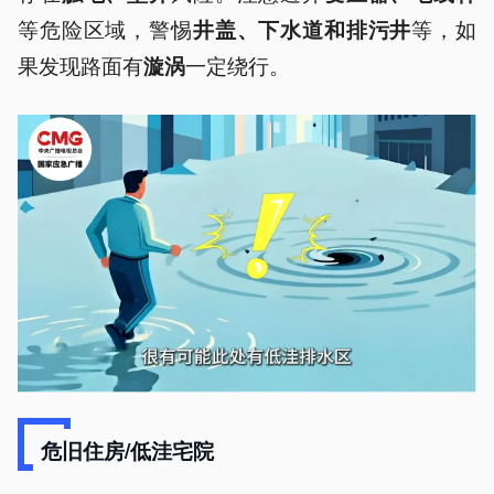
等危险区域，警惕
等，如
井盖、下水道和排污井
果发现路面有
一定绕行。
漩涡
危旧住房/低洼宅院