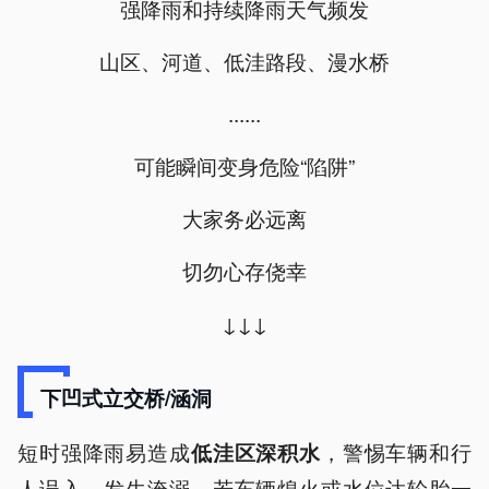
强降雨和持续降雨天气频发
山区、河道、低洼路段、漫水桥
......
可能瞬间变身危险“陷阱”
大家务必远离
切勿心存侥幸
↓↓↓
下凹式立交桥/涵洞
短时强降雨易造成
，警惕车辆和行
低洼区
深
积水
人误入，发生淹溺。若车辆熄火或水位达轮胎一