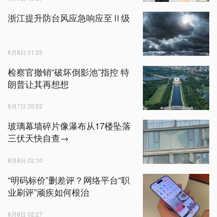
浙江提升防台风应急响应至Ⅱ级
8月8日 01:25
检察官撤销“破坏倒影池”指控 特
朗普让其再想想
8月7日 20:52
玻璃幕墙碎片像瀑布从17楼坠落
三伏天快自查→
8月8日 02:10
“明码标价”删差评？网络平台“职
业刷评”顽疾如何根治
8月8日 02:27