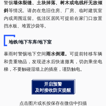
警惕
墙体裂缝、土块掉落、树木或电线杆无故倾
等情况。请勿在危旧住房、厂房、临时建筑室
斜
内或周围逗留。低洼区居民可提前在家门口放置
挡水板、堆置沙袋等。
地铁/地下车库/地下室
暴雨时警惕地下空间
可提前转移车辆
雨水倒灌。
和贵重物品，发现进水后快速撤离，切勿乘坐电
梯，不要触碰湿墙上的插座，谨防触电。
开启预警
及时接收防灾提醒
点击图片或长按保存在微信中扫描