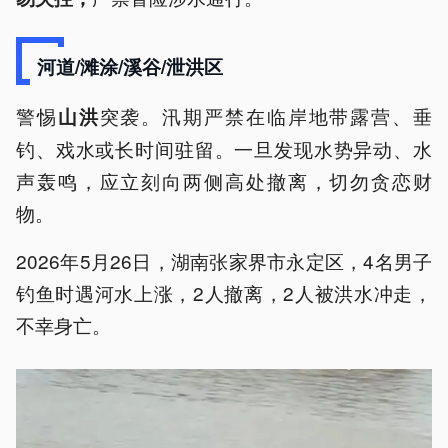
河道/滩涂/溪谷/泄洪区
警惕
突袭。汛期严禁在临岸地带露营、垂
山洪
钓、戏水或长时间驻留。一旦发现水势异动、水
声轰鸣，应立刻向两侧高处撤离，切勿贪恋财
物。
2026年5月26日，湖南张家界市永定区，4名男子
钓鱼时遇河水上涨，2人撤离，2人被洪水冲走，
不幸身亡。