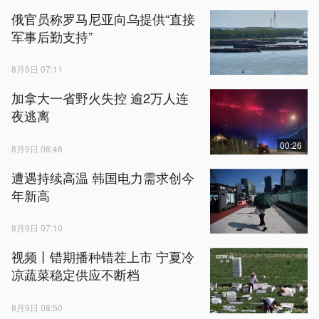
俄官员称罗马尼亚向乌提供“直接
军事后勤支持”
8月9日 07:11
加拿大一省野火失控 逾2万人连
夜逃离
00:26
8月9日 08:46
遭遇持续高温 韩国电力需求创今
年新高
8月9日 07:10
视频丨错期播种错茬上市 宁夏冷
凉蔬菜稳定供应不断档
8月9日 08:50