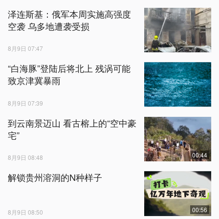
泽连斯基：俄军本周实施高强度
空袭 乌多地遭袭受损
8月9日 07:47
“白海豚”登陆后将北上 残涡可能
致京津冀暴雨
8月9日 07:39
到云南景迈山 看古榕上的“空中豪
宅”
00:44
8月9日 08:48
解锁贵州溶洞的N种样子
00:56
8月9日 08:50