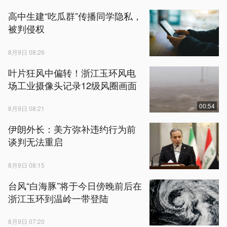
高中生建“吃瓜群”传播同学隐私，
被判侵权
8月9日 08:26
叶片狂风中偏转！浙江玉环风电
场工业摄像头记录12级风圈画面
00:54
8月9日 08:21
伊朗外长：美方弥补违约行为前
谈判无法重启
8月9日 08:15
台风“白海豚”将于今日傍晚前后在
浙江玉环到温岭一带登陆
8月9日 07:20