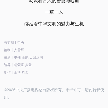
凝聚着古人的智慧与心血
一草一木
绵延着中华文明的魅力与生机
总监制丨申勇
监制丨龚雪辉
策划丨史伟 王鹏飞 彭汉明
编导丨杨紫童 黄茜
制作丨王博 刘奕
©2026中央广播电视总台版权所有。未经许可，请勿转载使
用。