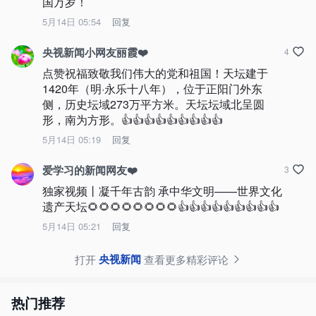
国万岁！
5月14日 05:54
回复
央视新闻小网友丽霞❤️
4
点赞祝福致敬我们伟大的党和祖国！天坛建于
1420年（明·永乐十八年），位于正阳门外东
侧，历史坛域273万平方米。天坛坛域北呈圆
形，南为方形。👍👍👍👍👍👍👍👍👍
5月14日 05:19
回复
爱学习的新闻网友❤️
3
独家视频丨凝千年古韵 承中华文明——世界文化
遗产天坛🌻🌻🌻🌻🌻🌻🌻🌻👍👍👍👍👍👍👍👍👍
5月14日 05:21
回复
央视新闻
打开
查看更多精彩评论
热门推荐