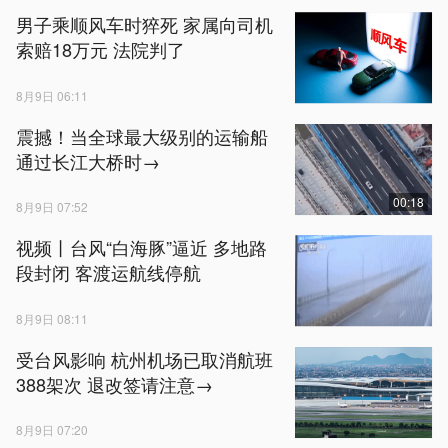
男子乘顺风车时猝死 家属向司机
索赔18万元 法院判了
8月9日 06:11
震撼！当全球最大级别的运输船
通过长江大桥时→
00:18
8月9日 07:52
视频丨台风“白海豚”逼近 多地路
段封闭 客渡运航线停航
8月9日 08:11
受台风影响 杭州机场已取消航班
388架次 退改签请注意→
8月9日 07:20