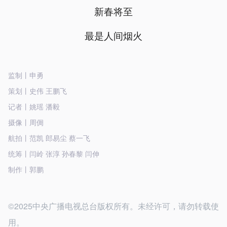
新春将至
最是人间烟火
监制丨申勇
策划丨史伟 王鹏飞
记者丨姚瑶 潘毅
摄像丨周倜
航拍丨范凯 郎易尘 蔡一飞
统筹丨闫岭 张淳 孙春黎 闫伸
制作丨郭鹏
©2025中央广播电视总台版权所有。未经许可，请勿转载使
用。