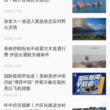
8月8日 21:39
加拿大一省进入紧急状态应对野
火灾情
8月8日 21:55
美称伊朗告知不收霍尔木兹通行
费 伊提出通航关键条件
8月8日 23:35
国际新闻早知道丨美称美伊冲突
仍处“博弈中段” 伊展示被击落的
美以飞机残骸
8月8日 22:11
年中经济观察丨片区化推进乡村