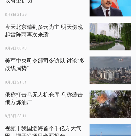
议有望扩员
8月8日 21:29
今天北京晴到多云为主 明天傍晚
起雷阵雨再次来袭
8月9日 00:43
美军中央司令部司令访以 讨论“多
战线局势”
8月8日 21:51
俄称打击乌无人机仓库 乌称袭击
俄方炼油厂
8月8日 23:11
视频丨我国渤海首个千亿方大气
田Ⅰ期开发项目全面投产