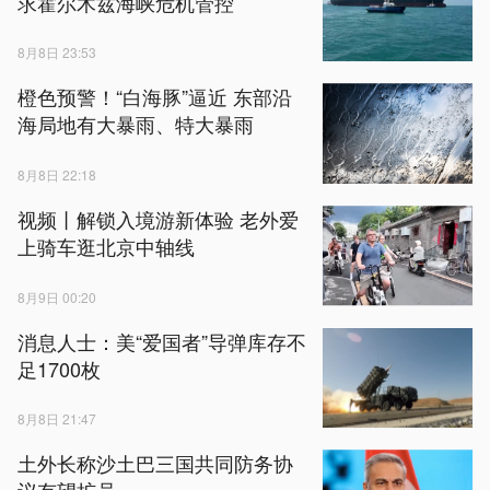
求霍尔木兹海峡危机管控
8月8日 23:53
橙色预警！“白海豚”逼近 东部沿
海局地有大暴雨、特大暴雨
8月8日 22:18
视频丨解锁入境游新体验 老外爱
上骑车逛北京中轴线
8月9日 00:20
消息人士：美“爱国者”导弹库存不
足1700枚
8月8日 21:47
土外长称沙土巴三国共同防务协