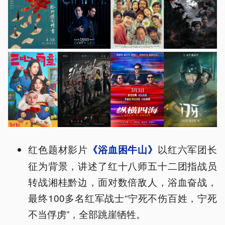
红色题材影片
以红六军团长
《浴血困牛山》
征为背景，讲述了红十八师五十二团指战员
转战湘桂黔边，面对数倍敌人，浴血奋战，
最终100多名红军战士“宁死不伤百姓，宁死
不当俘虏”，全部跳崖牺牲。