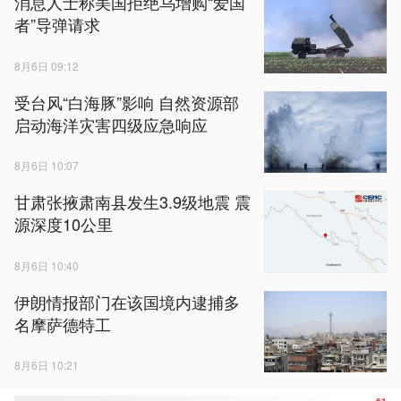
消息人士称美国拒绝乌增购“爱国
者”导弹请求
8月6日 09:12
受台风“白海豚”影响 自然资源部
启动海洋灾害四级应急响应
8月6日 10:07
甘肃张掖肃南县发生3.9级地震 震
源深度10公里
8月6日 10:40
伊朗情报部门在该国境内逮捕多
名摩萨德特工
8月6日 10:21