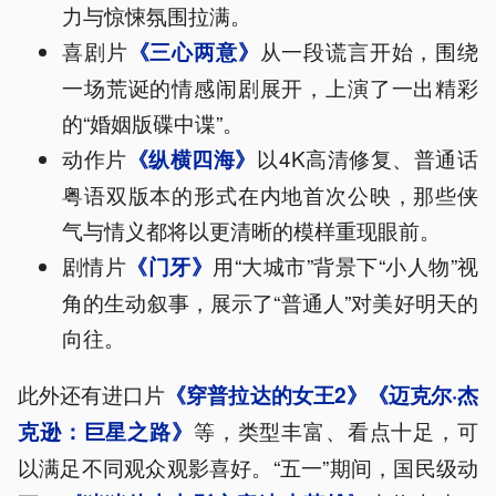
力与惊悚氛围拉满。
喜剧片
从一段谎言开始，围绕
《三心两意》
一场荒诞的情感闹剧展开，上演了一出精彩
的“婚姻版碟中谍”。
动作片
以4K高清修复、普通话
《纵横四海》
粤语双版本的形式在内地首次公映，那些侠
气与情义都将以更清晰的模样重现眼前。
剧情片
用“大城市”背景下“小人物”视
《门牙》
角的生动叙事，展示了“普通人”对美好明天的
向往。
此外还有进口片
《穿普拉达的女王2》
《迈克尔·杰
等，类型丰富、看点十足，可
克逊：巨星之路》
以满足不同观众观影喜好。“五一”期间，国民级动