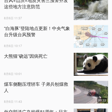
台风+山洪+地质灾害三预警齐发
这些地方注意防范
8月6日 11:37
“白海豚”登陆地点更新！中央气象
台升级台风预警
8月6日 10:17
大熊猫“硗远”因病死亡
8月6日 10:01
煤车侧翻压埋轿车 子弟兵刨煤救
人
00:33
8月6日 11:43
外交部谈广岛核爆81周年：日方