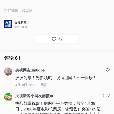
责任编辑：
魏韫桐
央视新闻
我用心你放心
42
评论
61
央视网友um8dbs
8
屏屏闪耀！光影领航！祝福祖国！五一快乐！
4月29日 12:20
回复
央视新闻小网友丽霞❤️
6
热烈鼓掌祝贺！据网络平台数据，截至4月29
日，2026年度电影总票房（含预售）突破129亿