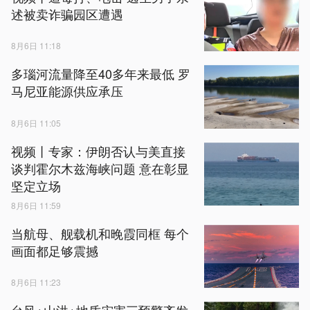
述被卖诈骗园区遭遇
8月6日 11:18
多瑙河流量降至40多年来最低 罗
马尼亚能源供应承压
8月6日 11:05
视频丨专家：伊朗否认与美直接
谈判霍尔木兹海峡问题 意在彰显
坚定立场
8月6日 11:59
当航母、舰载机和晚霞同框 每个
画面都足够震撼
8月6日 11:23