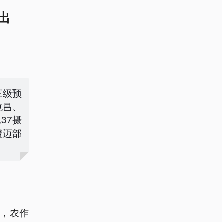
出
三级预
屯昌、
37摄
澄迈部
，农作