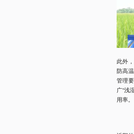
此外
防高
管理
广“浅
用率。