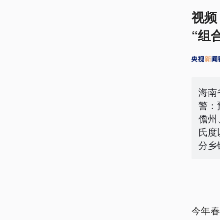
视频
“组
海南
警：
儋州
氏度
分乡
今年