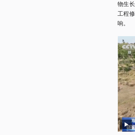
物生
工程
响。