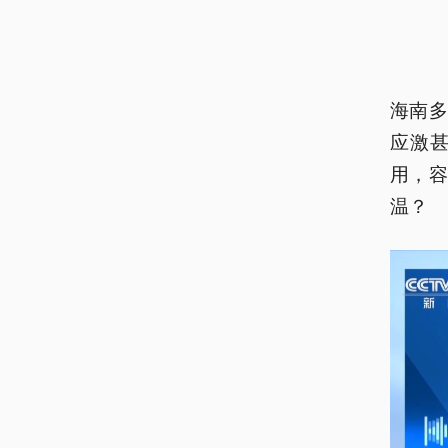
海南
应激
用，
温？