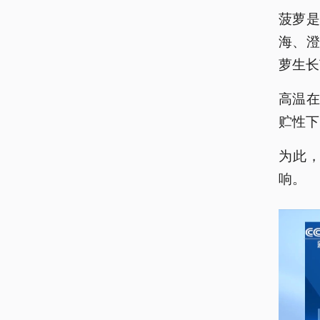
菠萝
海、
萝生长
高温
贮性下
为此
响。