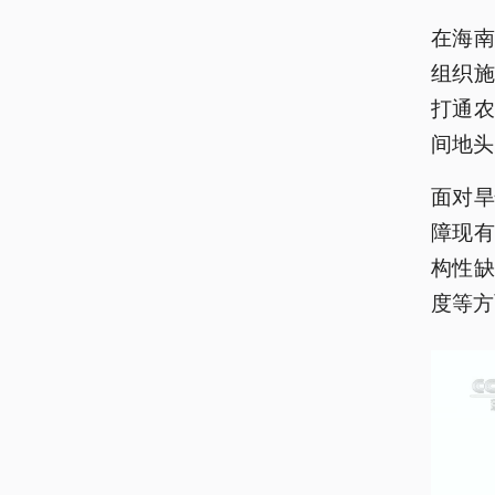
在海
组织
打通
间地头
面对
障现
构性
度等方