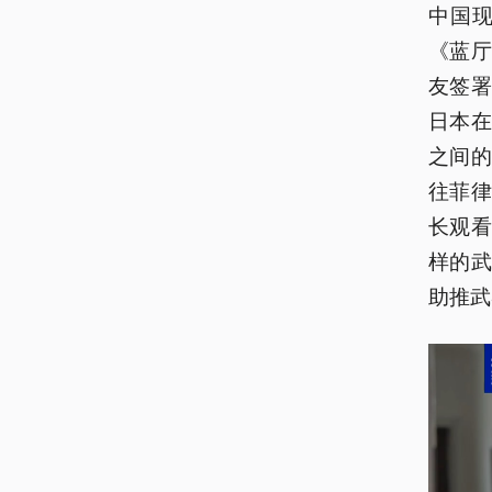
中国
《蓝厅
友签
日本在
之间
往菲
长观
样的
助推武