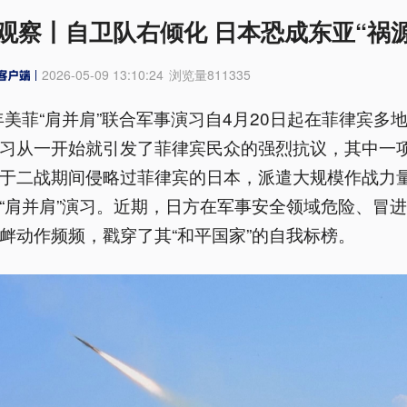
观察丨自卫队右倾化 日本恐成东亚“祸源
2026-05-09 13:10:24
浏览量
811335
6年美菲“肩并肩”联合军事演习自4月20日起在菲律宾多
习从一开始就引发了菲律宾民众的强烈抗议，其中一
于二战期间侵略过菲律宾的日本，派遣大规模作战力
“肩并肩”演习。近期，日方在军事安全领域危险、冒
衅动作频频，戳穿了其“和平国家”的自我标榜。