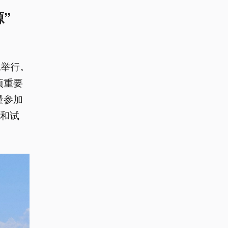
”
地举行。
项重要
量参加
进和试