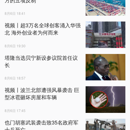
8月6日 18:41
视频丨超3万名全球创客涌入华强
北 海外创业者为何而来
8月6日 19:30
塔隆当选贝宁新设参议院首任议
长
8月6日 18:57
视频丨波兰北部遭强风暴袭击 巨
型冰雹砸坏房屋和车辆
8月6日 17:45
也门胡塞武装袭击致35名政府军
士兵死亡