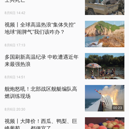
8月6日 14:42
视频丨全球高温热浪“集体失控”
地球“闹脾气”我们该咋办？
8月6日 17:13
多国刷新高温纪录 中欧遭遇近年
来最强热浪
8月6日 14:51
舰炮怒吼！北部战区舰艇编队高
燃训练现场
00:23
8月6日 20:30
视频丨大降价！西瓜、鸭梨、巨
峰葡萄……都便宜了