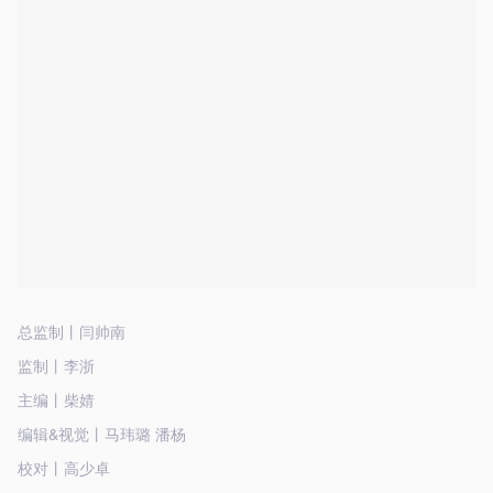
总监制丨闫帅南
监制丨李浙
主编丨柴婧
编辑&视觉丨马玮璐 潘杨
校对丨高少卓