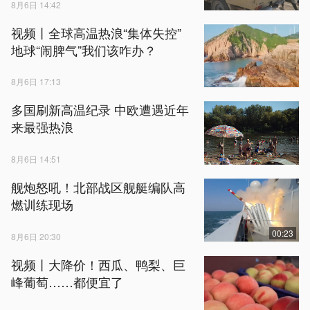
8月6日 14:42
视频丨全球高温热浪“集体失控”
地球“闹脾气”我们该咋办？
8月6日 17:13
多国刷新高温纪录 中欧遭遇近年
来最强热浪
8月6日 14:51
舰炮怒吼！北部战区舰艇编队高
燃训练现场
00:23
8月6日 20:30
视频丨大降价！西瓜、鸭梨、巨
峰葡萄……都便宜了