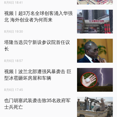
8月6日 18:41
视频丨超3万名全球创客涌入华强
北 海外创业者为何而来
8月6日 19:30
塔隆当选贝宁新设参议院首任议
长
8月6日 18:57
视频丨波兰北部遭强风暴袭击 巨
型冰雹砸坏房屋和车辆
8月6日 17:45
也门胡塞武装袭击致35名政府军
士兵死亡