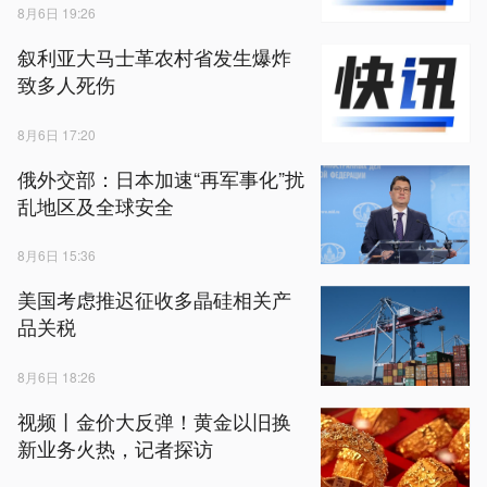
8月6日 19:26
叙利亚大马士革农村省发生爆炸
致多人死伤
8月6日 17:20
俄外交部：日本加速“再军事化”扰
乱地区及全球安全
8月6日 15:36
美国考虑推迟征收多晶硅相关产
品关税
8月6日 18:26
视频丨金价大反弹！黄金以旧换
新业务火热，记者探访