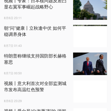
视频丨专家：日本核问题反差凸
显右翼军事崛起战略野心
8月6日 23:11
朝“问”健康丨立秋逢中伏 如何平
稳调养身体
8月7日 01:43
特朗普称继续支持国防部长赫格
塞思
8月7日 00:50
视频丨意大利首次对全部监测城
市发布高温红色预警
8月6日 23:29
视频丨受台风“白海豚”影响 浙闽