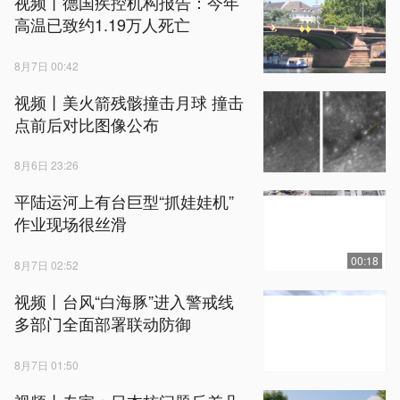
视频丨德国疾控机构报告：今年
高温已致约1.19万人死亡
8月7日 00:42
视频丨美火箭残骸撞击月球 撞击
点前后对比图像公布
8月6日 23:26
平陆运河上有台巨型“抓娃娃机”
作业现场很丝滑
00:18
8月7日 02:52
视频丨台风“白海豚”进入警戒线
多部门全面部署联动防御
8月7日 01:50