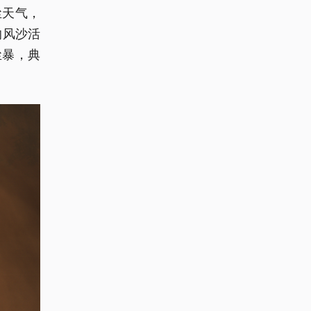
尘天气，
的风沙活
尘暴，典