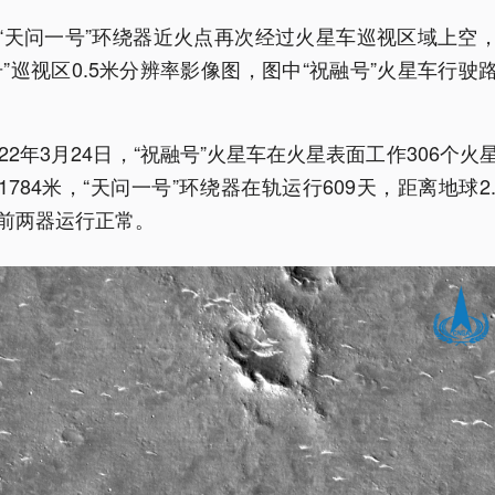
“天问一号”环绕器近火点再次经过火星车巡视区域上空
号”巡视区0.5米分辨率影像图，图中“祝融号”火星车行驶
022年3月24日，“祝融号”火星车在火星表面工作306个火
1784米，“天问一号”环绕器在轨运行609天，距离地球2.
前两器运行正常。