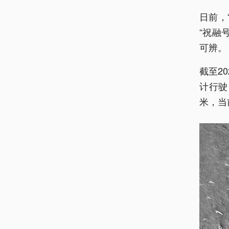
日前，
“祝融
可辨。
截至2
计行驶
米，当