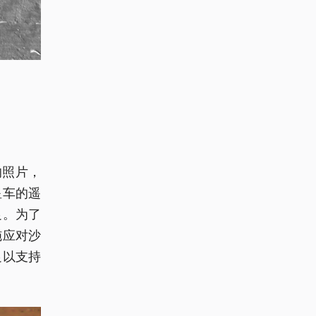
的照片，
星车的遥
足。为了
施应对沙
足以支持