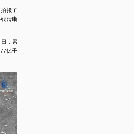
，拍摄了
路线清晰
星日，累
77亿千