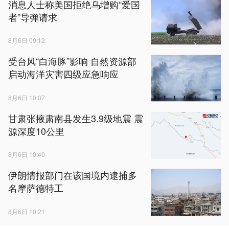
消息人士称美国拒绝乌增购“爱国
者”导弹请求
8月6日 09:12
受台风“白海豚”影响 自然资源部
启动海洋灾害四级应急响应
8月6日 10:07
甘肃张掖肃南县发生3.9级地震 震
源深度10公里
8月6日 10:40
伊朗情报部门在该国境内逮捕多
名摩萨德特工
8月6日 10:21