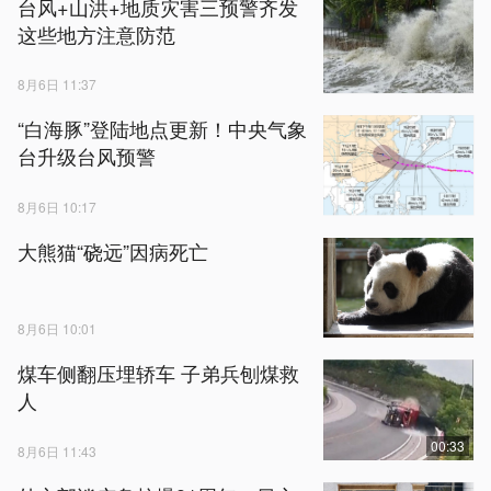
台风+山洪+地质灾害三预警齐发
这些地方注意防范
8月6日 11:37
“白海豚”登陆地点更新！中央气象
台升级台风预警
8月6日 10:17
大熊猫“硗远”因病死亡
8月6日 10:01
煤车侧翻压埋轿车 子弟兵刨煤救
人
00:33
8月6日 11:43