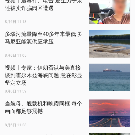
述被卖诈骗园区遭遇
8月6日 11:18
多瑙河流量降至40多年来最低 罗
马尼亚能源供应承压
8月6日 11:05
视频丨专家：伊朗否认与美直接
谈判霍尔木兹海峡问题 意在彰显
坚定立场
8月6日 11:59
当航母、舰载机和晚霞同框 每个
画面都足够震撼
8月6日 11:23