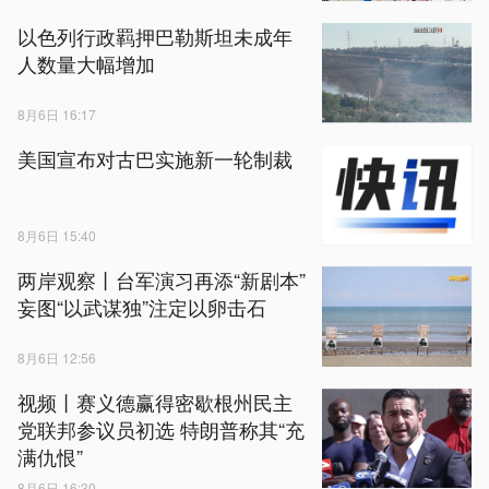
以色列行政羁押巴勒斯坦未成年
人数量大幅增加
8月6日 16:17
美国宣布对古巴实施新一轮制裁
8月6日 15:40
两岸观察丨台军演习再添“新剧本”
妄图“以武谋独”注定以卵击石
8月6日 12:56
视频丨赛义德赢得密歇根州民主
党联邦参议员初选 特朗普称其“充
满仇恨”
8月6日 16:30