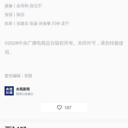
摄像丨金雨秋 陆泓宇
海报丨陈括
统筹丨张建欣 陈扬 孙春黎 闫伸 孟宁
©2026中央广播电视总台版权所有。未经许可，请勿转载使
用。
责任编辑：
刘哲
央视新闻
我用心你放心
107