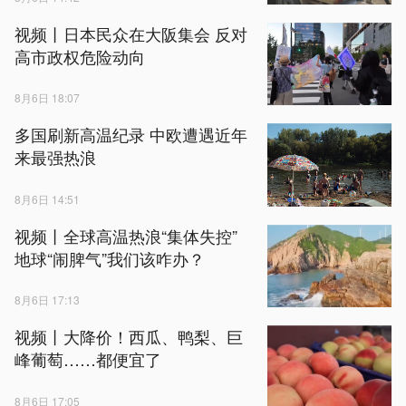
视频丨日本民众在大阪集会 反对
高市政权危险动向
8月6日 18:07
多国刷新高温纪录 中欧遭遇近年
来最强热浪
8月6日 14:51
视频丨全球高温热浪“集体失控”
地球“闹脾气”我们该咋办？
8月6日 17:13
视频丨大降价！西瓜、鸭梨、巨
峰葡萄……都便宜了
8月6日 17:05