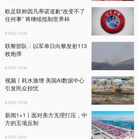
欧足联称因凡蒂诺道歉“改变不了
任何事” 将继续抵制世界杯
8月6日 14:06
联黎部队：以军单日向黎发射113
枚炮弹
8月6日 16:39
视频丨耗水激增 美国AI数据中心
引发民众担忧
8月6日 15:58
新闻1+1丨面对美方无理打压，中
方的五项反制
8月6日 18:41