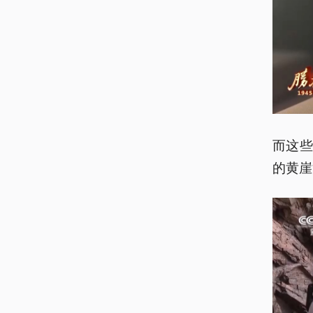
而这
的黄崖