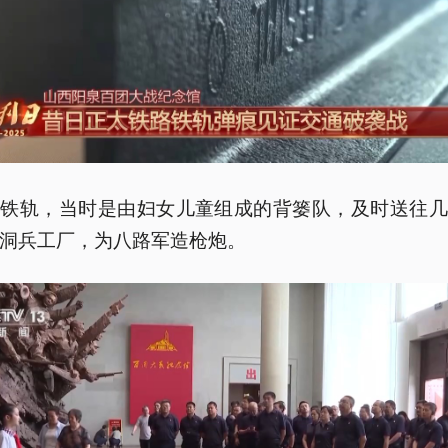
些铁轨，当时是由妇女儿童组成的背篓队，及时送往几
洞兵工厂，为八路军造枪炮。