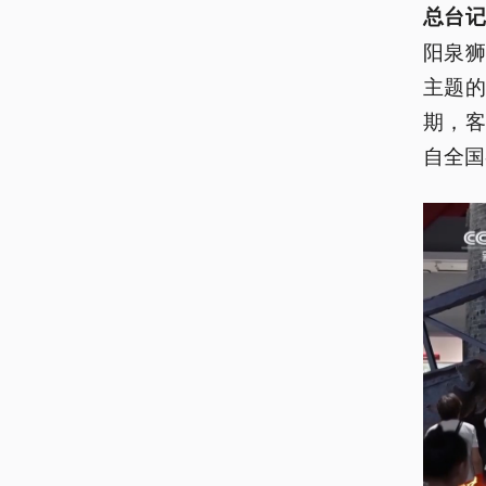
总台记
阳泉
主题
期，客
自全国