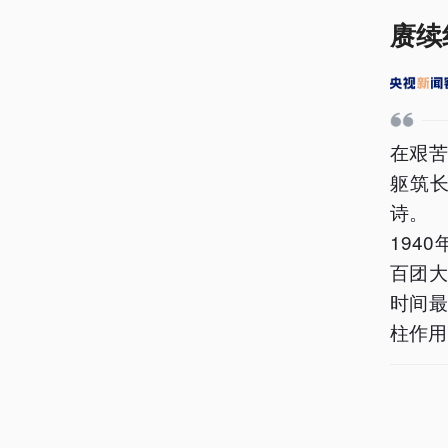
赓续
在艰
躯筑
诗。
194
百团
时间
柱作用