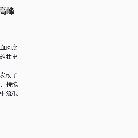
高峰
血肉之
雄壮史
北发动了
、持续
中流砥