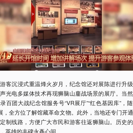
让游客沉浸式重温烽火岁月，纪念馆还对展陈进行升级
用声光电多媒体技术再现狮脑山鏖战场景的展厅。当然
录百团大战纪念馆服务号“VR展厅”“红色基因库”，
看展，全方位了解馆藏革命文物。此外，当地还专门开
游定制线路，方便广大市民和游客往返狮脑山。历史的
，英雄的丰碑永矗心间。