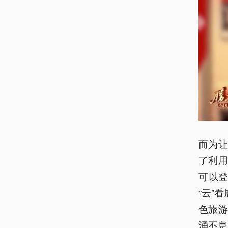
而为
了利
可以登
“云”
色旅
涌不息