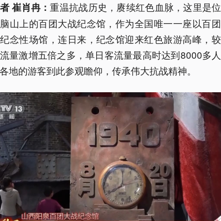
重温抗战历史，赓续红色血脉，这里是
者 崔肖冉：
狮脑山上的百团大战纪念馆，作为全国唯一一座以百团
的纪念性场馆，连日来，纪念馆迎来红色旅游高峰，较
流量激增五倍之多，单日客流量最高时达到8000多
各地的游客到此参观瞻仰，传承伟大抗战精神。