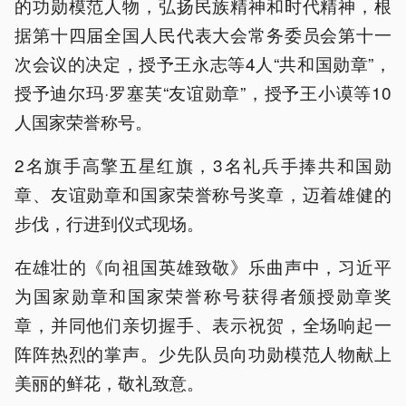
的功勋模范人物，弘扬民族精神和时代精神，根
据第十四届全国人民代表大会常务委员会第十一
次会议的决定，授予王永志等4人“共和国勋章”，
授予迪尔玛·罗塞芙“友谊勋章”，授予王小谟等10
人国家荣誉称号。
2名旗手高擎五星红旗，3名礼兵手捧共和国勋
章、友谊勋章和国家荣誉称号奖章，迈着雄健的
步伐，行进到仪式现场。
在雄壮的《向祖国英雄致敬》乐曲声中，习近平
为国家勋章和国家荣誉称号获得者颁授勋章奖
章，并同他们亲切握手、表示祝贺，全场响起一
阵阵热烈的掌声。少先队员向功勋模范人物献上
美丽的鲜花，敬礼致意。