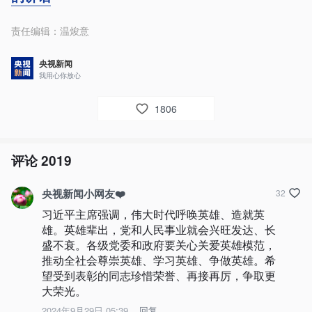
责任编辑：
温焌意
央视新闻
我用心你放心
1806
评论
2019
央视新闻小网友❤️
32
习近平主席强调，伟大时代呼唤英雄、造就英
雄。英雄辈出，党和人民事业就会兴旺发达、长
盛不衰。各级党委和政府要关心关爱英雄模范，
推动全社会尊崇英雄、学习英雄、争做英雄。希
望受到表彰的同志珍惜荣誉、再接再厉，争取更
大荣光。
2024年9月29日 05:39
回复