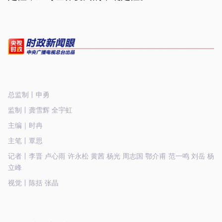
总监制丨申勇
监制丨龚雪辉 全宇虹
主编｜时冉
主笔丨覃思
记者丨李晋 卢心雨 许永松 黄茜 杨光 周志国 鄂介甫 范一鸣 刘岳 杨
立峰
视觉丨陈括 张晶