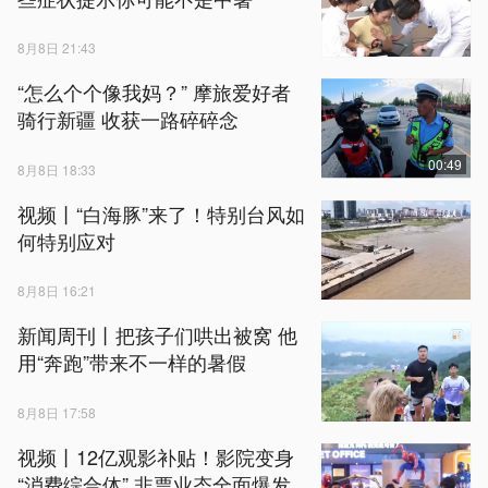
8月8日 21:43
“怎么个个像我妈？” 摩旅爱好者
骑行新疆 收获一路碎碎念
00:49
8月8日 18:33
视频丨“白海豚”来了！特别台风如
何特别应对
8月8日 16:21
新闻周刊丨把孩子们哄出被窝 他
用“奔跑”带来不一样的暑假
8月8日 17:58
视频丨12亿观影补贴！影院变身
“消费综合体” 非票业态全面爆发