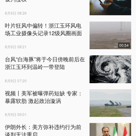
8月9日 08:26
叶片狂风中偏转！浙江玉环风电
场工业摄像头记录12级风圈画面
00:54
8月9日 08:21
台风“白海豚”将于今日傍晚前后在
浙江玉环到温岭一带登陆
8月9日 07:20
视频丨美军被曝弹药短缺 专家：
暴露软肋 激起政治漩涡
8月9日 09:01
伊朗外长：美方弥补违约行为前
谈判无法重启