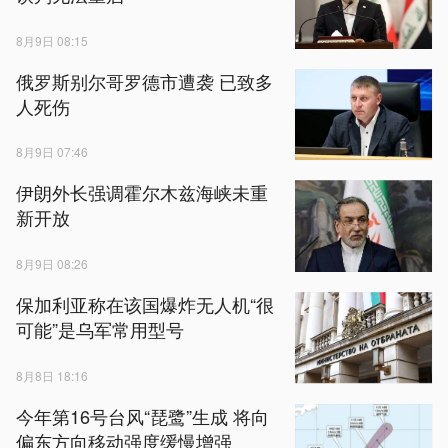
8月9日 08:15
俄罗斯别尔哥罗德市遭袭 已致多
人死伤
8月9日 07:46
伊朗外长强调霍尔木兹海峡未重
新开放
8月9日 08:26
保加利亚称在该国爆炸无人机“很
可能”是乌军常用型号
8月8日 18:16
今年第16号台风“琵鹭”生成 将向
偏东方向移动强度缓慢增强