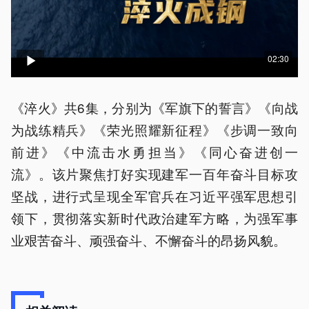
02:30
《淬火》共6集，分别为《军旗下的誓言》《向战
为战练精兵》《荣光照耀新征程》《步调一致向
前进》《中流击水勇担当》《同心奋进创一
流》。该片聚焦打好实现建军一百年奋斗目标攻
坚战，进行式呈现全军官兵在习近平强军思想引
领下，贯彻落实新时代政治建军方略，为强军事
业艰苦奋斗、顽强奋斗、不懈奋斗的昂扬风貌。