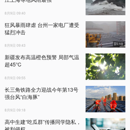
8月9日 09:40
狂风暴雨肆虐 台州一家电厂遭受
猛烈冲击
01:10
8月9日 09:43
新疆发布高温橙色预警 局部气温
超45℃
8月9日 09:55
长三角铁路全力迎战今年第13号
强台风“白海豚”
8月9日 09:18
高中生建“吃瓜群”传播同学隐私，
被判侵权