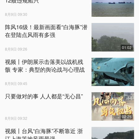
8月9日 09:30
阵风16级！最新画面看“白海豚”潜
在登陆点风雨有多强
01:02
8月9日 09:26
视频丨伊朗展示击落美以战机残
骸 专家：典型的舆论战与心理战
8月9日 09:45
只要做对的事 人人都是“无心昌”
02:25
8月9日 09:32
视频丨台风“白海豚”不断靠近 浙
江上海等地风雨最强