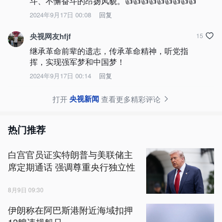
斗、不懈奋斗的昂扬风貌。👍👍👍👍👍👍👍👍👍
2024年9月17日 00:08
回复
央视网友hfjf
15
继承革命前辈的遗志，传承革命精神，听党指
挥，实现强军梦和中国梦！
2024年9月17日 00:14
回复
央视新闻
打开
查看更多精彩评论
热门推荐
白宫官员证实特朗普与美联储主
席定期通话 强调尊重央行独立性
8月9日 09:30
伊朗称在阿巴斯港附近海域扣押
12艘违规船只