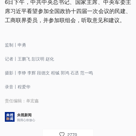
6日下午，中共中央总书记、国家主席、中央军委主
席习近平看望参加全国政协十四届一次会议的民建、
工商联界委员，并参加联组会，听取意见和建议。
监制丨申勇
记者丨王鹏飞 彭汉明 赵化
摄影丨李铮 李辉 段德文 程铖 郭鸿 石丞 范一鸣
录音丨程爱华
责任编辑：
单宏鑫
央视新闻
我用心你放心
2770