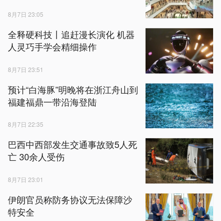
8月7日 23:05
全释硬科技丨追赶漫长演化 机器
人灵巧手学会精细操作
8月7日 23:51
预计“白海豚”明晚将在浙江舟山到
福建福鼎一带沿海登陆
8月7日 22:35
巴西中西部发生交通事故致5人死
亡 30余人受伤
8月7日 23:01
伊朗官员称防务协议无法保障沙
特安全