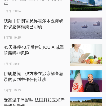
平
8月7日 20:04
视频丨伊朗官员称霍尔木兹海峡
协议总体框架已明确
8月7日 19:25
45天暴瘦40斤后住进ICU AI减重
暗藏哪些风险
8月7日 20:41
伊朗总统：伊方未在涉谅解备忘
录的谈判中作任何让步
8月7日 19:13
受高温干旱影响 法国籽粒玉米产
量或创新低