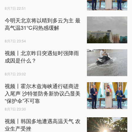
8月7日 22:51
今明天北京将以晴到多云为主 最
高气温31℃闷热感缓解
8月7日 23:54
视频丨北京昨日突遇短时强降雨
成因是什么？
8月7日 23:02
视频丨霍尔木兹海峡通行磋商进
入尾声 沙特签防务新协议凸显美
“保护伞”不可靠
8月7日 23:30
视频丨韩国多地遭遇高温天气 农
业生产受挫