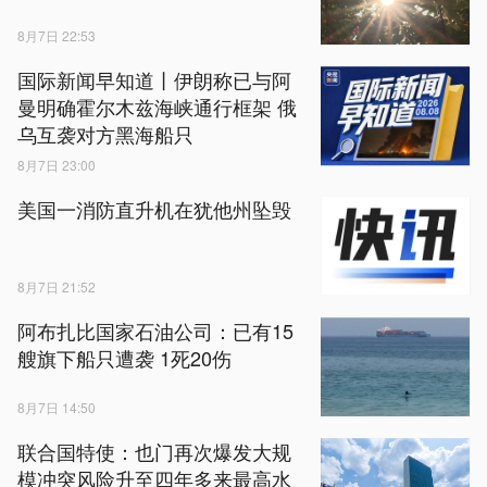
8月7日 22:53
国际新闻早知道丨伊朗称已与阿
曼明确霍尔木兹海峡通行框架 俄
乌互袭对方黑海船只
8月7日 23:00
美国一消防直升机在犹他州坠毁
8月7日 21:52
阿布扎比国家石油公司：已有15
艘旗下船只遭袭 1死20伤
8月7日 14:50
联合国特使：也门再次爆发大规
模冲突风险升至四年多来最高水