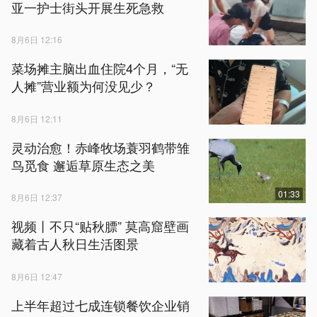
亚一护士街头开展生死急救
8月6日 12:16
菜场摊主脑出血住院4个月，“无
人摊”营业额为何没见少？
8月6日 12:11
灵动治愈！赤峰牧场蓑羽鹤带雏
鸟觅食 邂逅草原生态之美
01:33
8月6日 12:37
视频丨不只“贴秋膘” 莫高窟壁画
藏着古人秋日生活图景
8月6日 12:47
上半年超过七成连锁餐饮企业销