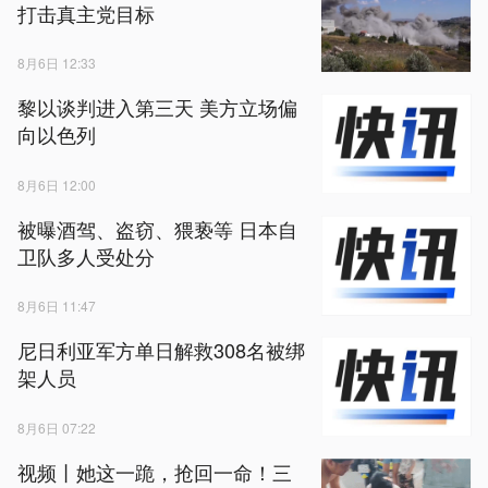
打击真主党目标
8月6日 12:33
黎以谈判进入第三天 美方立场偏
向以色列
8月6日 12:00
被曝酒驾、盗窃、猥亵等 日本自
卫队多人受处分
8月6日 11:47
尼日利亚军方单日解救308名被绑
架人员
8月6日 07:22
视频丨她这一跪，抢回一命！三