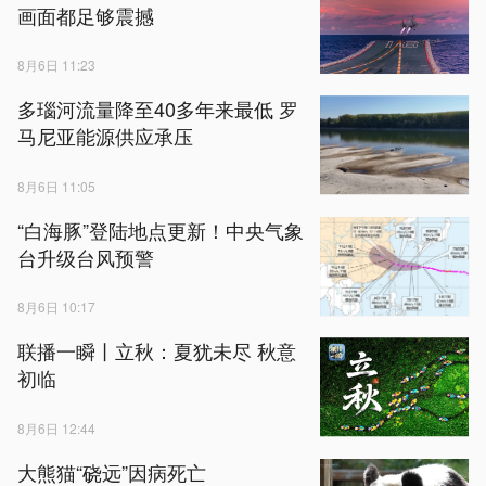
画面都足够震撼
8月6日 11:23
多瑙河流量降至40多年来最低 罗
马尼亚能源供应承压
8月6日 11:05
“白海豚”登陆地点更新！中央气象
台升级台风预警
8月6日 10:17
联播一瞬丨立秋：夏犹未尽 秋意
初临
8月6日 12:44
大熊猫“硗远”因病死亡