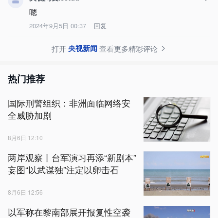
嗯
2024年9月5日 00:37
回复
央视新闻
打开
查看更多精彩评论
热门推荐
国际刑警组织：非洲面临网络安
全威胁加剧
8月6日 12:10
两岸观察丨台军演习再添“新剧本”
妄图“以武谋独”注定以卵击石
8月6日 12:56
以军称在黎南部展开报复性空袭