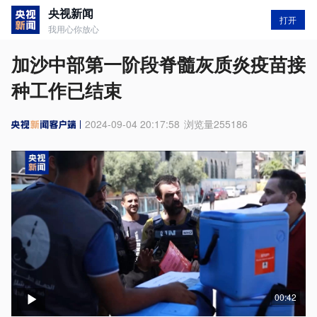
央视新闻
打开
我用心你放心
加沙中部第一阶段脊髓灰质炎疫苗接
种工作已结束
2024-09-04 20:17:58
浏览量
255186
00:42