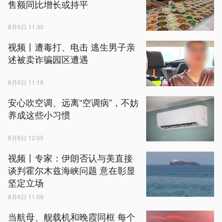
售额同比增长或持平
8月6日 11:30
视频丨遭毒打、电击 逃生男子亲
述被卖诈骗园区遭遇
8月6日 11:18
安心吹空调、远离“空调病”，不妨
养成这些小习惯
8月6日 12:05
视频丨专家：伊朗否认与美直接
谈判霍尔木兹海峡问题 意在彰显
坚定立场
8月6日 11:59
当航母、舰载机和晚霞同框 每个