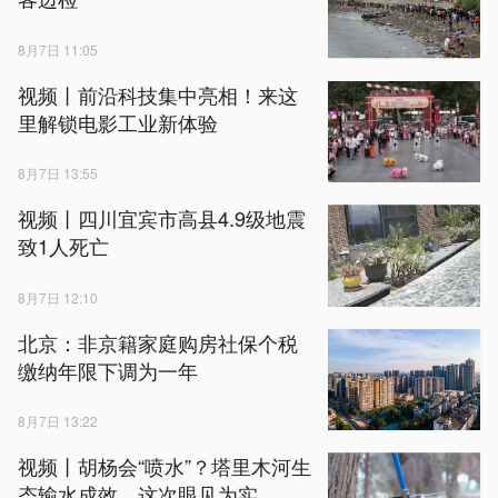
8月7日 11:05
视频丨前沿科技集中亮相！来这
里解锁电影工业新体验
8月7日 13:55
视频丨四川宜宾市高县4.9级地震
致1人死亡
8月7日 12:10
北京：非京籍家庭购房社保个税
缴纳年限下调为一年
8月7日 13:22
视频丨胡杨会“喷水”？塔里木河生
态输水成效，这次眼见为实