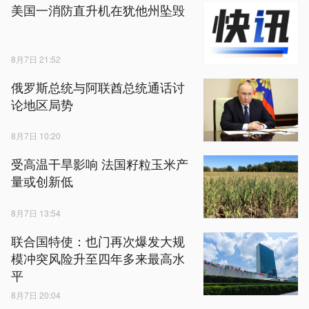
美国一消防直升机在犹他州坠毁
8月7日 21:52
俄罗斯总统与阿联酋总统通话讨
论地区局势
8月7日 10:20
受高温干旱影响 法国籽粒玉米产
量或创新低
8月7日 13:54
联合国特使：也门再次爆发大规
模冲突风险升至四年多来最高水
平
8月7日 20:04