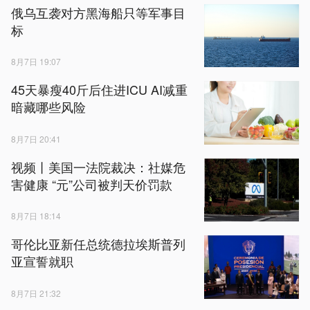
俄乌互袭对方黑海船只等军事目
标
8月7日 19:07
45天暴瘦40斤后住进ICU AI减重
暗藏哪些风险
8月7日 20:41
视频丨美国一法院裁决：社媒危
害健康 “元”公司被判天价罚款
8月7日 18:14
哥伦比亚新任总统德拉埃斯普列
亚宣誓就职
8月7日 21:32