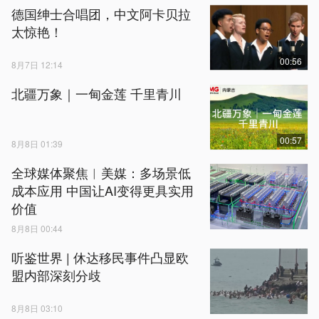
德国绅士合唱团，中文阿卡贝拉
太惊艳！
00:56
8月7日 12:14
北疆万象｜一甸金莲 千里青川
00:57
8月8日 01:39
全球媒体聚焦︱美媒：多场景低
成本应用 中国让AI变得更具实用
价值
8月8日 00:44
听鉴世界 | 休达移民事件凸显欧
盟内部深刻分歧
8月8日 03:10