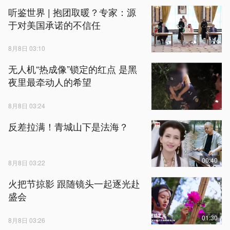
听鉴世界 | 抱团取暖？专家：源
于对美国承诺的不信任
8月8日 03:10
无人机“热成像”锁定的红点 是黑
夜里最牵动人的希望
8月8日 03:24
反差拉满！青城山下是法海？
00:40
8月8日 03:22
火把节掠影 跟随镜头一起逐光赴
盛会
01:30
8月8日 03:26