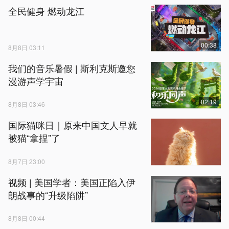
全民健身 燃动龙江
00:38
8月8日 03:11
我们的音乐暑假 | 斯利克斯邀您
漫游声学宇宙
02:19
8月8日 03:46
国际猫咪日｜原来中国文人早就
被猫“拿捏”了
8月7日 23:00
视频 | 美国学者：美国正陷入伊
朗战事的“升级陷阱”
8月8日 00:44