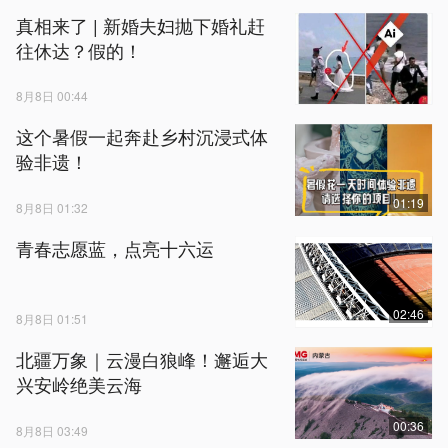
真相来了 | 新婚夫妇抛下婚礼赶
往休达？假的！
8月8日 00:44
这个暑假一起奔赴乡村沉浸式体
验非遗！
01:19
8月8日 01:32
青春志愿蓝，点亮十六运
02:46
8月8日 01:51
北疆万象｜云漫白狼峰！邂逅大
兴安岭绝美云海
00:36
8月8日 03:49