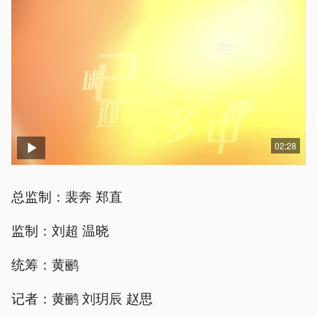
02:28
总监制：裴奔 郑直
监制：刘超 温晓
统筹：黄鹂
记者：黄鹂 刘玥辰 赵思