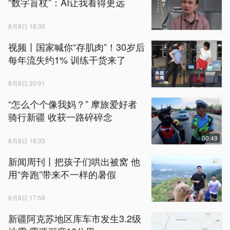
“数字盲杖”：AI让我看得更远
8月8日 18:30
视频丨国家喊你“存肌肉”！30岁后
每年流失约1% 训练干货来了
8月8日 20:01
“怎么个个像我妈？” 摩旅爱好者
骑行新疆 收获一路碎碎念
00:49
8月8日 18:33
新闻周刊丨把孩子们哄出被窝 他
用“奔跑”带来不一样的暑假
8月8日 17:58
新疆阿克苏地区库车市发生3.2级