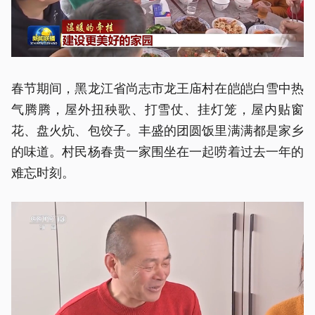
春节期间，黑龙江省尚志市龙王庙村在皑皑白雪中热
气腾腾，屋外扭秧歌、打雪仗、挂灯笼，屋内贴窗
花、盘火炕、包饺子。丰盛的团圆饭里满满都是家乡
的味道。村民杨春贵一家围坐在一起唠着过去一年的
难忘时刻。