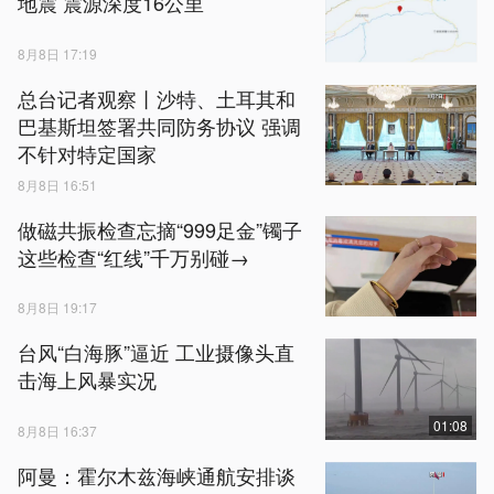
地震 震源深度16公里
8月8日 17:19
总台记者观察丨沙特、土耳其和
巴基斯坦签署共同防务协议 强调
不针对特定国家
8月8日 16:51
做磁共振检查忘摘“999足金”镯子
这些检查“红线”千万别碰→
8月8日 19:17
台风“白海豚”逼近 工业摄像头直
击海上风暴实况
01:08
8月8日 16:37
阿曼：霍尔木兹海峡通航安排谈