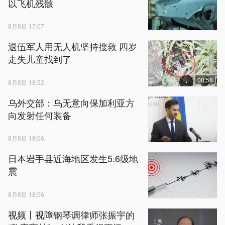
以飞机残骸
8月8日 17:07
退伍军人用无人机坚持搜救 四岁
走失儿童找到了
00:58
8月8日 18:52
乌外交部：乌无意向保加利亚方
向发射任何装备
8月8日 18:06
日本岩手县近海地区发生5.6级地
震
8月8日 18:06
视频丨视障钢琴调律师张振宇的