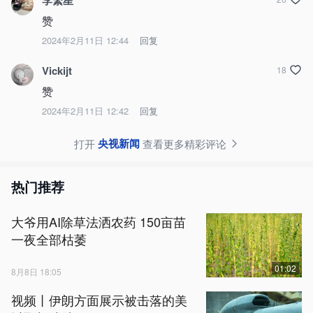
李繁星
赞
2024年2月11日 12:44
回复
Vickijt
18
赞
2024年2月11日 12:42
回复
央视新闻
打开
查看更多精彩评论
热门推荐
大爷用AI除草法洒农药 150亩苗
一夜全部枯萎
01:02
8月8日 18:05
视频丨伊朗方面展示被击落的美