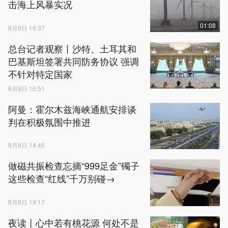
击海上风暴实况
01:08
8月8日 16:37
总台记者观察丨沙特、土耳其和
巴基斯坦签署共同防务协议 强调
不针对特定国家
8月8日 16:51
阿曼：霍尔木兹海峡通航安排谈
判在积极氛围中推进
8月8日 14:45
做磁共振检查忘摘“999足金”镯子
这些检查“红线”千万别碰→
8月8日 19:17
夜读丨心中若有桃花源 何处不是