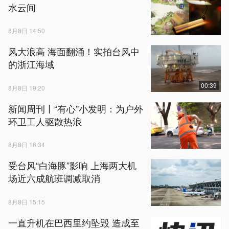
水云间
8月8日 14:50
风大浪高 海面翻涌！实拍台风中
的浙江海域
00:39
8月8日 19:20
新闻周刊丨“有心”小发明：为户外
环卫工人驱散热浪
8月8日 16:34
受台风“白海豚”影响 上海两大机
场近六成航班调减取消
8月8日 15:15
一直升机在巴西里约坠毁 造成至