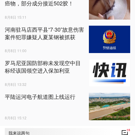
癌物，部分成分接近502胶！
8月8日 15:11
河南驻马店西平县“7·30”故意伤害
案件犯罪嫌疑人夏某钢被抓获
8月8日 11:00
罗马尼亚国防部称未发现空中目
标经该国领空进入保加利亚
8月8日 13:32
平陆运河电子航道图上线运行
8月8日 15:12
15
我来说两句