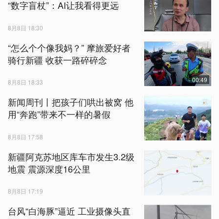
“数字盲杖”：AI让我看得更远
8月8日 18:30
“怎么个个像我妈？” 摩旅爱好者
骑行新疆 收获一路碎碎念
00:49
8月8日 18:33
新闻周刊丨把孩子们哄出被窝 他
用“奔跑”带来不一样的暑假
8月8日 17:58
新疆阿克苏地区库车市发生3.2级
地震 震源深度16公里
8月8日 17:19
台风“白海豚”逼近 工业摄像头直