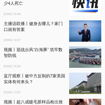
少4人死亡
8月8日 15:46
主播说联播丨健身去哪儿？家门
口就有答案
8月8日 14:57
视频丨迎战台风“白海豚” 筑牢数
智防线
8月8日 15:56
蓝厅观察丨被中方反制的7家美国
实体有何来头？
8月8日 13:37
视频丨超八成睫毛胶样品检出致