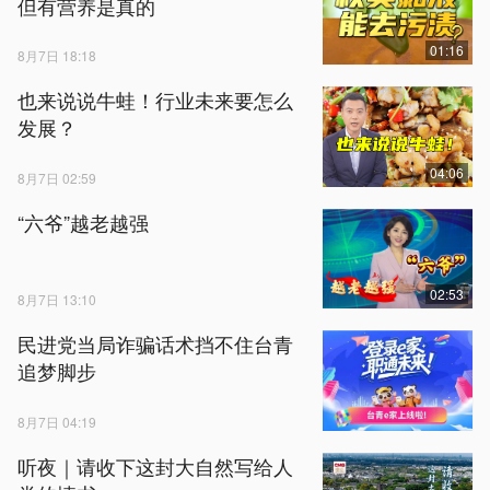
但有营养是真的
01:16
8月7日 18:18
也来说说牛蛙！行业未来要怎么
发展？
04:06
8月7日 02:59
“六爷”越老越强
02:53
8月7日 13:10
民进党当局诈骗话术挡不住台青
追梦脚步
8月7日 04:19
听夜｜请收下这封大自然写给人