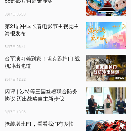
88部影片角逐金鹿奖
8月7日 05:38
第21届中国长春电影节主视觉主
海报发布
8月7日 06:41
台军演习赖到家！坦克跑掉门 战
机冲出跑道
00:46
8月7日 12:22
闪评 | 沙特等三国签署联合防务
协议 迈出战略自主新步伐
8月7日 13:36
抢装堪比F1，看看我们有多快