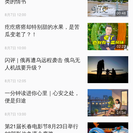
类的情书
00:48
8月7日 12:00
疙疙瘩瘩却特别甜的水果，是苦
瓜变老了？！
02:22
8月7日 10:00
闪评 | 俄再遭乌远程袭击 俄乌无
人机战要升级？
8月7日 12:05
一分钟读进你心里｜心安之处，
便是归途
01:34
8月7日 13:00
第21届长春电影节8月23日举行