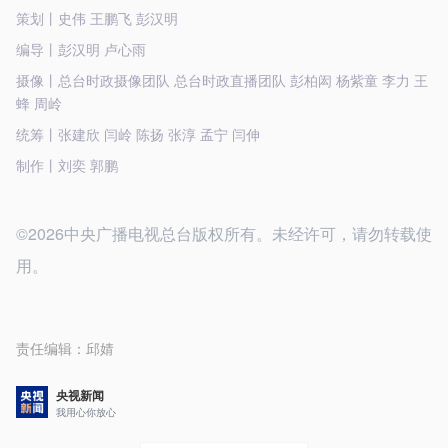
策划丨史伟 王鹏飞 彭汉明
编导丨彭汉明 卢心雨
摄像丨总台时政摄像团队 总台时政直播团队 彭柏闳 杨紫童 李力 王
蜂 周岭
统筹丨张建欣 闫岭 陈扬 张淳 孟宁 闫伸
制作丨刘奕 郭鹏
©2026中央广播电视总台版权所有。未经许可，请勿转载使
用。
责任编辑：
邱婧
央视新闻
我用心你放心