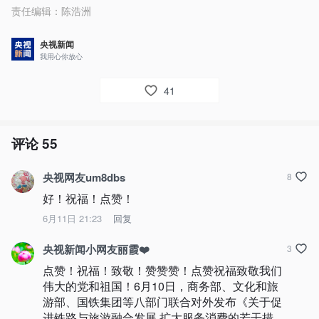
责任编辑：
陈浩洲
央视新闻
我用心你放心
41
评论
55
央视网友um8dbs
8
好！祝福！点赞！
6月11日 21:23
回复
央视新闻小网友丽霞❤️
3
点赞！祝福！致敬！赞赞赞！点赞祝福致敬我们
伟大的党和祖国！6月10日，商务部、文化和旅
游部、国铁集团等八部门联合对外发布《关于促
进铁路与旅游融合发展 扩大服务消费的若干措