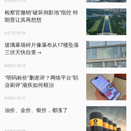
8月8日 01:25
检察官撤销“破坏倒影池”指控 特
朗普让其再想想
8月7日 20:52
玻璃幕墙碎片像瀑布从17楼坠落
三伏天快自查→
8月8日 02:10
“明码标价”删差评？网络平台“职
业刷评”顽疾如何根治
8月8日 02:27
油价、金价、银价，都涨了
8月8日 00:36