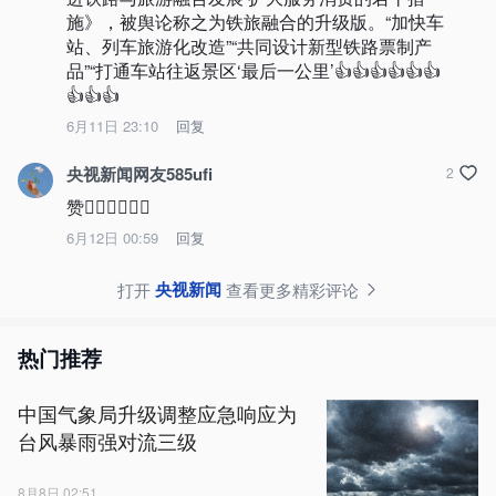
施》，被舆论称之为铁旅融合的升级版。“加快车
站、列车旅游化改造”“共同设计新型铁路票制产
品”“打通车站往返景区‘最后一公里’👍👍👍👍👍👍
👍👍👍
6月11日 23:10
回复
央视新闻网友585ufi
2
赞👍🏻👍🏻👍🏻
6月12日 00:59
回复
央视新闻
打开
查看更多精彩评论
热门推荐
中国气象局升级调整应急响应为
台风暴雨强对流三级
8月8日 02:51