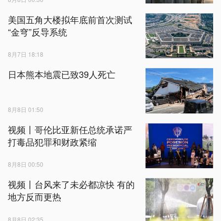
美国五角大楼拟年底前首次测试
“金穹”反导系统
8月7日 18:18
日本熊本地震已致39人死亡
8月8日 01:50
视频丨哥伦比亚新任总统承诺严
打毒品犯罪和财政紧缩
8月8日 00:50
视频丨台风来了未必都凉快 有的
地方反而更热
8月8日 02:35