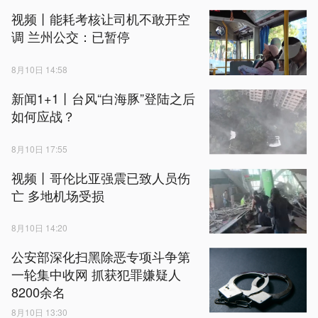
视频丨能耗考核让司机不敢开空
调 兰州公交：已暂停
8月10日 14:58
新闻1+1丨台风“白海豚”登陆之后
如何应战？
8月10日 17:55
视频丨哥伦比亚强震已致人员伤
亡 多地机场受损
8月10日 14:20
公安部深化扫黑除恶专项斗争第
一轮集中收网 抓获犯罪嫌疑人
8200余名
8月10日 13:30