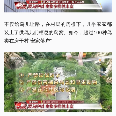
不仅给鸟儿让路，在村民的房檐下，几乎家家都
装上了供鸟儿们栖息的鸟窝。如今，超过100种鸟
类在房干村“安家落户”。