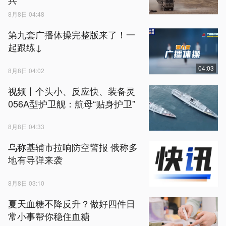
8月8日 04:48
第九套广播体操完整版来了！一
起跟练↓
04:03
8月8日 04:02
视频丨个头小、反应快、装备灵
056A型护卫舰：航母“贴身护卫”
8月8日 04:33
乌称基辅市拉响防空警报 俄称多
地有导弹来袭
8月8日 03:10
夏天血糖不降反升？做好四件日
常小事帮你稳住血糖