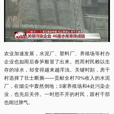
农业加速发展，水泥厂、塑料厂、养殖场等村办
企业也如雨后春笋般冒了出来。然而村民赖以生
存的绿水，却变得越来越浑浊。关键时刻，房干
村选择了壮士断腕——贡献全村70%收入的水泥
厂，在烟尘中轰然倒地；3家养殖场和4处污染企
业，也先后关停。一时想不开的村民，跟村干部
也闹过脾气。