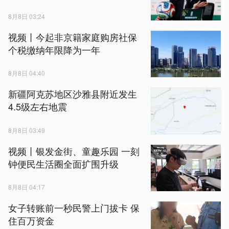
8月8日 03:24
视频丨今起非京籍家庭购房社保
个税缴纳年限降为一年
8月8日 04:40
新疆阿克苏地区沙雅县附近发生
4.5级左右地震
8月8日 03:49
视频丨银发金街、童趣乐园 一刻
钟便民生活圈全面扩围升级
8月8日 04:17
女子转账前一秒民警上门拔卡 保
住百万资金