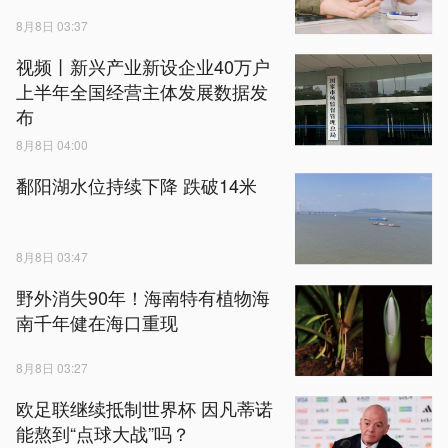
8月8日 03:37
视频丨新兴产业新设企业40万户
上半年全国经营主体发展数据发
布
8月8日 04:00
鄱阳湖水位持续下降 跌破14米
8月8日 03:47
野外消失90年！海南特有植物海
南千年健在海口重现
8月8日 03:27
欧足联继续抵制世界杯 因凡蒂诺
能熬到“点球大战”吗？