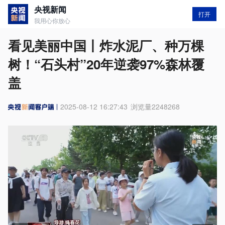
央视新闻
打开
我用心你放心
看见美丽中国丨炸水泥厂、种万棵
树！“石头村”20年逆袭97%森林覆
盖
2025-08-12 16:27:43
浏览量
2248268