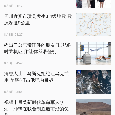
8月8日 04:47
四川宜宾市珙县发生3.4级地震 震
源深度9公里
8月8日 04:27
@出门总忘带证件的朋友 “民航临
时乘机证明”让你丝滑登机
8月8日 04:42
消息人士：马斯克拒绝让乌克兰
用“星链”打击俄境内目标
8月8日 03:56
视频丨最美新时代革命军人李
灿：冲锋在联合制胜最前沿的尖
兵