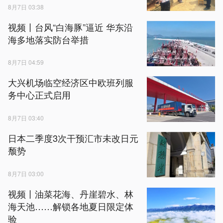
8月7日 03:38
视频丨台风“白海豚”逼近 华东沿
海多地落实防台举措
8月7日 04:59
大兴机场临空经济区中欧班列服
务中心正式启用
8月7日 03:40
日本二季度3次干预汇市未改日元
颓势
8月7日 03:00
视频丨油菜花海、丹崖碧水、林
海天池……解锁各地夏日限定体
验