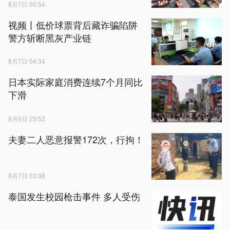
8月7日 05:54
视频丨低价球票背后藏诈骗陷阱
警方斩断黑灰产业链
8月7日 04:34
日本实际家庭消费连续7个月同比
下滑
8月6日 23:52
夫妻二人恶意报警172次，行拘！
8月7日 03:38
泰国发生校园枪击事件 多人受伤