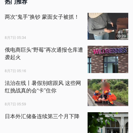
热门推荐
两次“鬼手”换钞 蒙面女子被抓！
00:29
8月7日 05:34
俄电商巨头“野莓”再次通报仓库遭
袭起火
8月7日 05:16
法治在线丨暑假别瞎跟风 这些网
红挑战真的会“卡”住你
8月7日 05:59
日本外汇储备连续第三个月下降