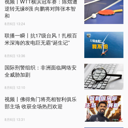
视频丨WTT横滨冠军赛：陈熠遭
逆转无缘8强 向鹏将对阵张本智
和
8月6日 13:24
联播一瞬丨抗17级台风！扎根百
米深海的发电巨无霸“诞生记”
8月6日 13:36
国际刑警组织：非洲面临网络安
全威胁加剧
8月6日 12:10
视频丨佛得角门将亮相智利俱乐
部主场 收获全场热烈欢迎
8月6日 13:31