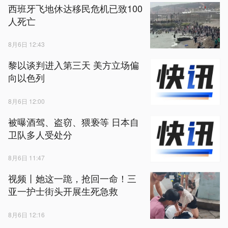
西班牙飞地休达移民危机已致100
人死亡
8月6日 12:43
黎以谈判进入第三天 美方立场偏
向以色列
8月6日 12:00
被曝酒驾、盗窃、猥亵等 日本自
卫队多人受处分
8月6日 11:47
视频丨她这一跪，抢回一命！三
亚一护士街头开展生死急救
8月6日 12:16