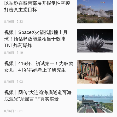
以军称在黎南部展开报复性空袭
打击真主党目标
8月6日 12:33
视频丨SpaceX火箭残骸撞上月
球！预估释放能量相当于数吨
TNT炸药爆炸
8月6日 13:19
视频丨416分、初试第一！为鼓励
女儿，41岁妈妈考上了研究生
8月6日 13:03
视频丨网传“大连湾海底隧道可海
底观光”系谣言 非真实实景
8月6日 13:21