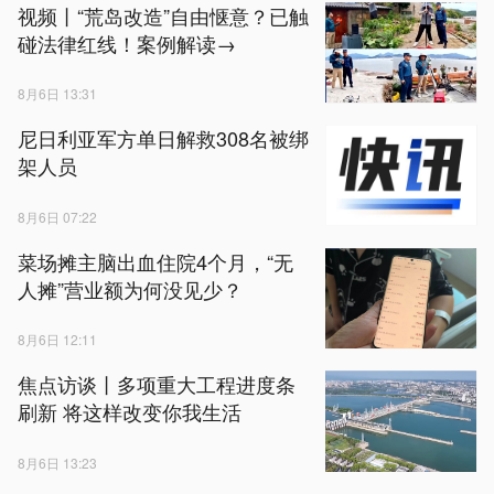
视频丨“荒岛改造”自由惬意？已触
碰法律红线！案例解读→
8月6日 13:31
尼日利亚军方单日解救308名被绑
架人员
8月6日 07:22
菜场摊主脑出血住院4个月，“无
人摊”营业额为何没见少？
8月6日 12:11
焦点访谈丨多项重大工程进度条
刷新 将这样改变你我生活
8月6日 13:23