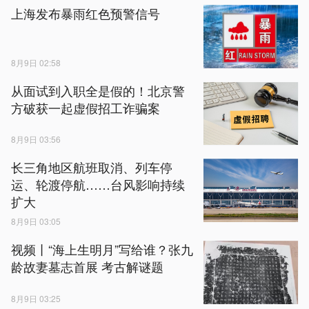
上海发布暴雨红色预警信号
8月9日 02:58
从面试到入职全是假的！北京警
方破获一起虚假招工诈骗案
8月9日 03:56
长三角地区航班取消、列车停
运、轮渡停航……台风影响持续
扩大
8月9日 03:05
视频丨“海上生明月”写给谁？张九
龄故妻墓志首展 考古解谜题
8月9日 03:25