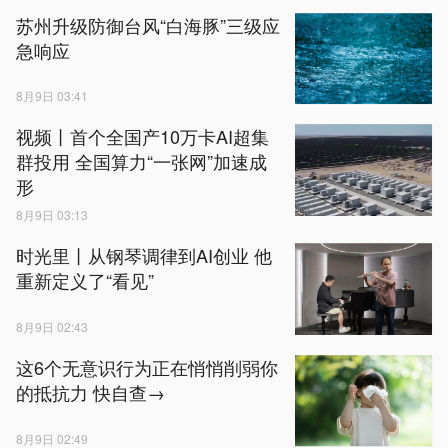
苏州升级防御台风“白海豚”三级应
急响应
8月9日 03:41
视频丨首个全国产10万卡AI超集
群投用 全国算力“一张网”加速成
形
8月9日 03:13
时光里丨从钢琴调律到AI创业 他
重新定义了“看见”
8月9日 02:43
这6个无意识行为正在悄悄削弱你
的抵抗力 快自查→
8月9日 02:49