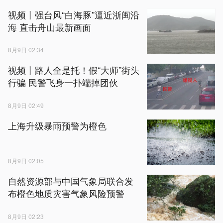
视频丨强台风“白海豚”逼近浙闽沿
海 直击舟山最新画面
8月9日 02:34
视频丨路人全是托！假“大师”街头
行骗 民警飞身一扑端掉团伙
8月9日 02:49
上海升级暴雨预警为橙色
8月9日 02:05
自然资源部与中国气象局联合发
布橙色地质灾害气象风险预警
8月9日 02:23