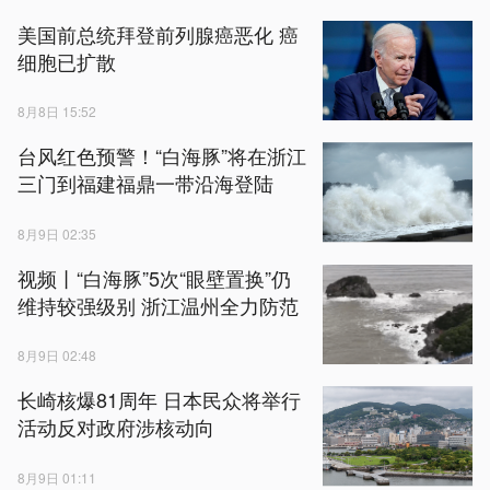
美国前总统拜登前列腺癌恶化 癌
细胞已扩散
8月8日 15:52
台风红色预警！“白海豚”将在浙江
三门到福建福鼎一带沿海登陆
8月9日 02:35
视频丨“白海豚”5次“眼壁置换”仍
维持较强级别 浙江温州全力防范
8月9日 02:48
长崎核爆81周年 日本民众将举行
活动反对政府涉核动向
8月9日 01:11