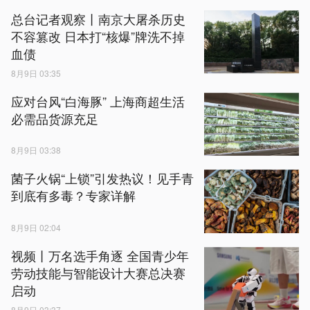
总台记者观察丨南京大屠杀历史
不容篡改 日本打“核爆”牌洗不掉
血债
8月9日 03:35
应对台风“白海豚” 上海商超生活
必需品货源充足
8月9日 03:38
菌子火锅“上锁”引发热议！见手青
到底有多毒？专家详解
8月9日 02:04
视频丨万名选手角逐 全国青少年
劳动技能与智能设计大赛总决赛
启动
8月9日 03:37