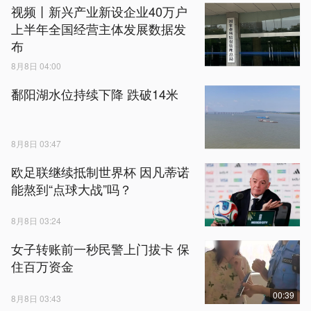
视频丨新兴产业新设企业40万户
上半年全国经营主体发展数据发
布
8月8日 04:00
鄱阳湖水位持续下降 跌破14米
8月8日 03:47
欧足联继续抵制世界杯 因凡蒂诺
能熬到“点球大战”吗？
8月8日 03:24
女子转账前一秒民警上门拔卡 保
住百万资金
00:39
8月8日 03:43