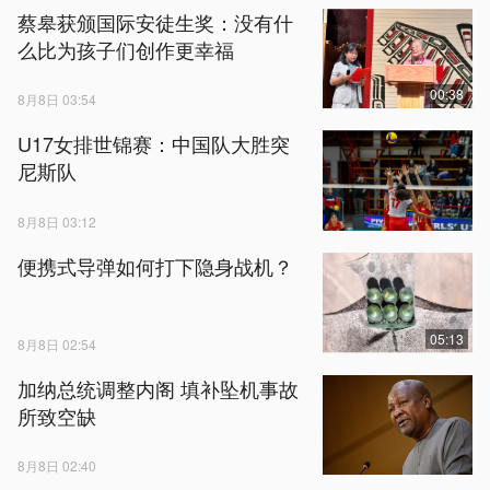
蔡皋获颁国际安徒生奖：没有什
么比为孩子们创作更幸福
00:38
8月8日 03:54
U17女排世锦赛：中国队大胜突
尼斯队
8月8日 03:12
便携式导弹如何打下隐身战机？
05:13
8月8日 02:54
加纳总统调整内阁 填补坠机事故
所致空缺
8月8日 02:40