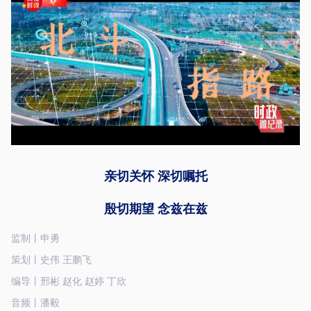
亲切关怀 深切嘱托
殷切期望 念兹在兹
监制丨申勇
策划丨史伟 王鹏飞
编导丨邢彬 赵化 赵婷 丁欣
音频丨潘毅