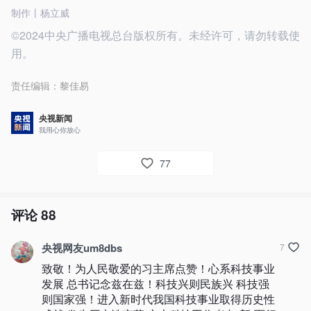
制作丨杨立威
©2024中央广播电视总台版权所有。未经许可，请勿转载使
用。
责任编辑：
黎佳易
央视新闻
我用心你放心
77
评论
88
央视网友um8dbs
7
致敬！为人民敬爱的习主席点赞！心系科技事业
发展 总书记念兹在兹！科技兴则民族兴 科技强
则国家强！进入新时代我国科技事业取得历史性