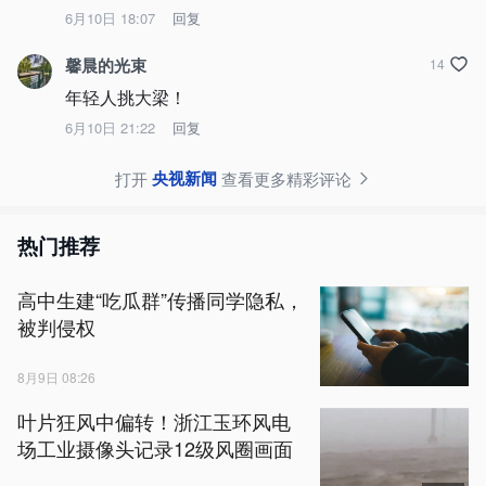
6月10日 18:07
回复
馨晨的光束
14
年轻人挑大梁！
6月10日 21:22
回复
央视新闻
打开
查看更多精彩评论
热门推荐
高中生建“吃瓜群”传播同学隐私，
被判侵权
8月9日 08:26
叶片狂风中偏转！浙江玉环风电
场工业摄像头记录12级风圈画面