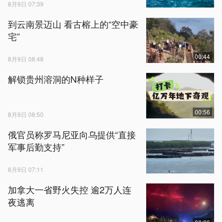
8月9日 07:39
到云南景迈山 看古榕上的“空中豪
宅”
00:44
8月9日 08:48
解锁贵州溶洞的N种样子
00:56
8月9日 08:50
俄官员称罗马尼亚向乌提供“直接
军事后勤支持”
8月9日 07:11
加拿大一省野火失控 逾2万人连
夜逃离