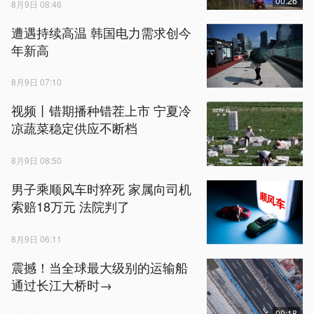
00:26
8月9日 08:46
遭遇持续高温 韩国电力需求创今
年新高
8月9日 07:10
视频丨错期播种错茬上市 宁夏冷
凉蔬菜稳定供应不断档
8月9日 08:50
男子乘顺风车时猝死 家属向司机
索赔18万元 法院判了
8月9日 06:11
震撼！当全球最大级别的运输船
通过长江大桥时→
00:18