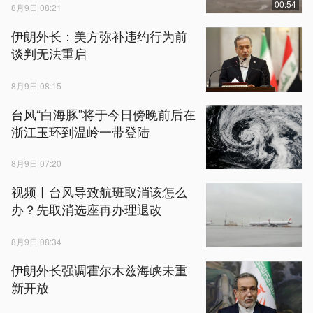
00:54
8月9日 08:21
伊朗外长：美方弥补违约行为前
谈判无法重启
8月9日 08:15
台风“白海豚”将于今日傍晚前后在
浙江玉环到温岭一带登陆
8月9日 07:20
视频丨台风导致航班取消该怎么
办？先取消选座再办理退改
8月9日 08:34
伊朗外长强调霍尔木兹海峡未重
新开放