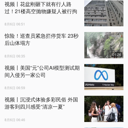
视频丨花盆刚砸下就有行人路
过！21楼高空抛物嫌疑人被行拘
8月6日 06:51
惊险！巡查员紧急拦停货车 23秒
后山体塌方
01:26
8月6日 06:35
视频丨美国“元”公司AI模型测试期
间入侵另一家公司
8月6日 06:59
视频丨沉浸式体验多彩民俗 外国
游客到四川感受“清凉一夏”
8月6日 06:46