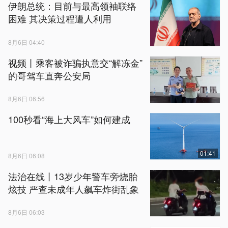
伊朗总统：目前与最高领袖联络
困难 其决策过程遭人利用
8月6日 04:40
视频丨乘客被诈骗执意交“解冻金”
的哥驾车直奔公安局
8月6日 06:56
100秒看“海上大风车”如何建成
01:41
8月6日 06:08
法治在线丨13岁少年警车旁烧胎
炫技 严查未成年人飙车炸街乱象
8月6日 06:03