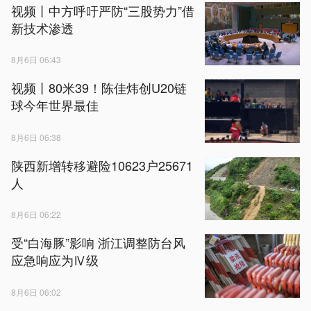
视频丨中方呼吁严防“三股势力”借
新技术渗透
8月6日 06:43
视频丨80米39！陈佳炜创U20链
球今年世界最佳
8月6日 06:38
陕西新增转移避险10623户25671
人
8月6日 06:22
受“白海豚”影响 浙江调整防台风
应急响应为Ⅳ级
8月6日 06:02