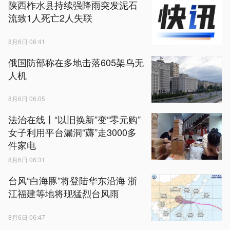
陕西柞水县持续强降雨突发泥石
流致1人死亡2人失联
8月6日 06:41
俄国防部称在多地击落605架乌无
人机
8月6日 06:05
法治在线丨“以旧换新”变“零元购”
女子利用平台漏洞“薅”走3000多
件家电
8月6日 06:31
台风“白海豚”将登陆华东沿海 浙
江福建等地将现猛烈台风雨
8月6日 06:47