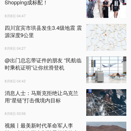
Shopping成标配！
8月8日 04:47
四川宜宾市珙县发生3.4级地震 震
源深度9公里
8月8日 04:27
@出门总忘带证件的朋友 “民航临
时乘机证明”让你丝滑登机
8月8日 04:42
消息人士：马斯克拒绝让乌克兰
用“星链”打击俄境内目标
8月8日 03:56
视频丨最美新时代革命军人李