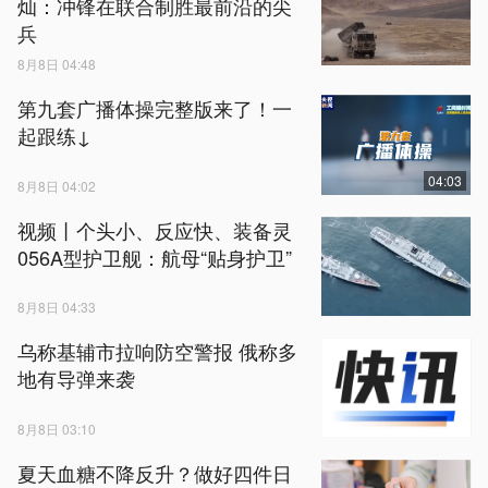
灿：冲锋在联合制胜最前沿的尖
兵
8月8日 04:48
第九套广播体操完整版来了！一
起跟练↓
04:03
8月8日 04:02
视频丨个头小、反应快、装备灵
056A型护卫舰：航母“贴身护卫”
8月8日 04:33
乌称基辅市拉响防空警报 俄称多
地有导弹来袭
8月8日 03:10
夏天血糖不降反升？做好四件日