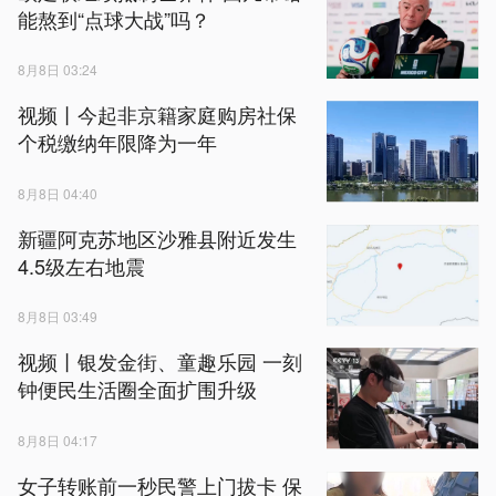
能熬到“点球大战”吗？
8月8日 03:24
视频丨今起非京籍家庭购房社保
个税缴纳年限降为一年
8月8日 04:40
新疆阿克苏地区沙雅县附近发生
4.5级左右地震
8月8日 03:49
视频丨银发金街、童趣乐园 一刻
钟便民生活圈全面扩围升级
8月8日 04:17
女子转账前一秒民警上门拔卡 保