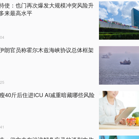
特使：也门再次爆发大规模冲突风险升
多来最高水平
04
伊朗官员称霍尔木兹海峡协议总体框架
25
暴瘦40斤后住进ICU AI减重暗藏哪些风险
41