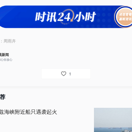
：
周雨卉
视新闻
用心你放心
1
荐
兹海峡附近船只遇袭起火