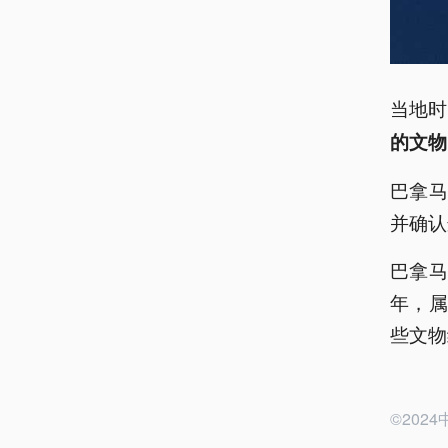
当地时
的文物
巴拿
并确认
巴拿马
年，
些文物
©20