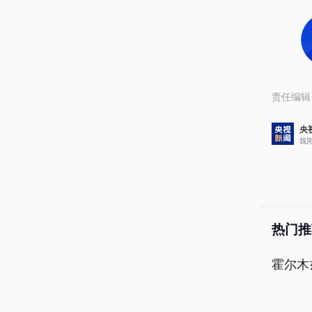
责任编辑
央
我
热门推
霍尔木