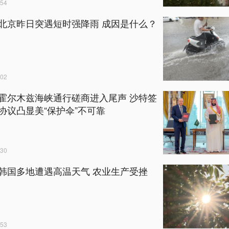
54
北京昨日突遇短时强降雨 成因是什么？
02
霍尔木兹海峡通行磋商进入尾声 沙特签
协议凸显美“保护伞”不可靠
30
韩国多地遭遇高温天气 农业生产受挫
53