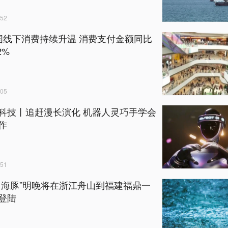
52
国线下消费持续升温 消费支付金额同比
2%
05
科技丨追赶漫长演化 机器人灵巧手学会
作
51
白海豚”明晚将在浙江舟山到福建福鼎一
登陆